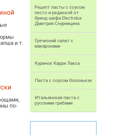
Рецепт пасты с соусом
ниной
песто и редиской от
бренд-шефа Electrolux
Дмитрия Снурницина
ные
формы
Греческий салат с
апша и т.
макаронами
Куриное Карри Лакса
Паста с соусом болоньезе
тски
Итальянская паста с
вощами,
русскими грибами
оны по-