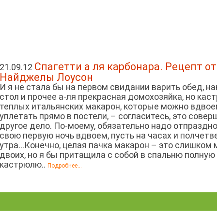
Спагетти а ля карбонара. Рецепт от
21.09.12
Найджелы Лоусон
И я не стала бы на первом свидании варить обед, н
стол и прочее а-ля прекрасная домохозяйка, но кас
теплых итальянских макарон, которые можно вдво
уплетать прямо в постели, – согласитесь, это сове
другое дело. По-моему, обязательно надо отпраздн
свою первую ночь вдвоем, пусть на часах и полчетв
утра...Конечно, целая пачка макарон – это слишком 
двоих, но я бы притащила с собой в спальню полную
кастрюлю..
Подробнее...