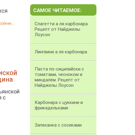
САМОЕ ЧИТАЕМОЕ:
хся
Спагетти а ля карбонара.
обнее...
Рецепт от Найджелы
Лоусон
Лингвини а ля карбонара
Паста по-сицилийски с
диской
томатами, чесноком и
цина
миндалём. Рецепт от
Найджелы Лоусон
льянской
я с
Карбонара с цуккини и
фрикадельками
Запеканка с сосиками