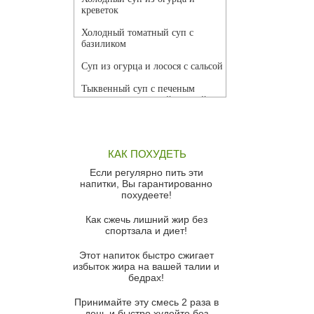
креветок
Холодный томатный суп с
базиликом
Суп из огурца и лосося с сальсой
Тыквенный суп с печеным
чесноком и томатной сальсой
Грибной суп
Томатный суп с кремом из
КАК ПОХУДЕТЬ
красного перца
Если регулярно пить эти
Парижский луковый суп
напитки, Вы гарантированно
похудеете!
Суп из спаржи и горошка с
сыром пармезан
Как сжечь лишний жир без
спортзала и диет!
Суп-крем из цветной капусты
Этот напиток быстро сжигает
Французский луковый суп
избыток жира на вашей талии и
бедрах!
Суп из баклажанов с моцареллой
и гремолатой
Принимайте эту смесь 2 раза в
Грибной крем-суп с кростини с
день и быстро худейте без