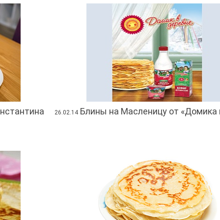
онстантина
Блины на Масленицу от «Домика 
26.02.14