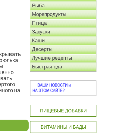
Рыба
Морепродукты
Птица
Закуски
Каши
Десерты
акрывать
Лучшие рецепты
трюлька
ем
Быстрая еда
ршенно
овать
ертого
много на
ПИЩЕВЫЕ ДОБАВКИ
ВИТАМИНЫ И БАДЫ