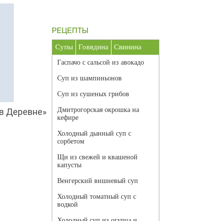
РЕЦЕПТЫ
Супы
Говядина
Свинина
Гаспачо с сальсой из авокадо
Суп из шампиньонов
Суп из сушеных грибов
Дмитрогорская окрошка на
в Деревне»
кефире
Холодный дынный суп с
сорбетом
Щи из свежей и квашеной
капусты
Венгерский вишневый суп
Холодный томатный суп с
водкой
Холодный суп из огурца и