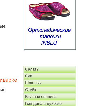
ные
Салаты
Суп
тиварке
Шашлык
ные
Стейк
Вкусная свинина
Говядина в духовке