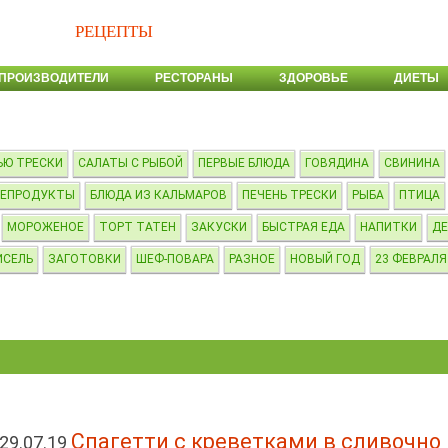
РЕЦЕПТЫ
ПРОИЗВОДИТЕЛИ
РЕСТОРАНЫ
ЗДОРОВЬЕ
ДИЕТЫ
ЬЮ ТРЕСКИ
САЛАТЫ С РЫБОЙ
ПЕРВЫЕ БЛЮДА
ГОВЯДИНА
СВИНИНА
ЕПРОДУКТЫ
БЛЮДА ИЗ КАЛЬМАРОВ
ПЕЧЕНЬ ТРЕСКИ
РЫБА
ПТИЦА
МОРОЖЕНОЕ
ТОРТ ТАТЕН
ЗАКУСКИ
БЫСТРАЯ ЕДА
НАПИТКИ
Д
ИСЕЛЬ
ЗАГОТОВКИ
ШЕФ-ПОВАРА
РАЗНОЕ
НОВЫЙ ГОД
23 ФЕВРАЛЯ
Спагетти с креветками в сливочно
29.07.19