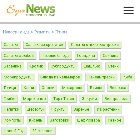
Меню
Новости о еде
>
Рецепты
>
Птица
Салаты
Салаты из креветок
Салаты с печенью трески
Салаты с рыбой
Первые блюда
Говядина
Свинина
Баранина
Кролик
Субпродукты
Шашлык
Стейк
Морепродукты
Блюда из кальмаров
Печень трески
Рыба
Птица
Каши
Овощи
Макароны
Блины
Выпечка
Грибы
Мороженое
Торт Татен
Закуски
Быстрая еда
Напитки
Десерты
Фрукты
Варенье
Из растений
Компоты
Кисель
Заготовки
Шеф-повара
Разное
Новый Год
23 февраля