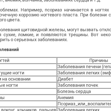
роблемах. Например, псориаз начинается в ногтях
очечную коррозию ногтевого пласта. При болезни 
ого цвета.
болевания щитовидной железы, могут вызвать откл
ся сухие, ломкие, и появляются трещины. Вот нек
орить о серьезных заболеваниях.
олеваний
гтей
Причины
Заболевания печени (геп
тущие ногти
Заболевания легких (эм
 на основании
Диабет
ые ногти
Заболевания почек
Болезнь сердца
ны
Анемия
Псориаз_или_воспалите
_вокруг_кончиков_пальцев
Заболевания легких