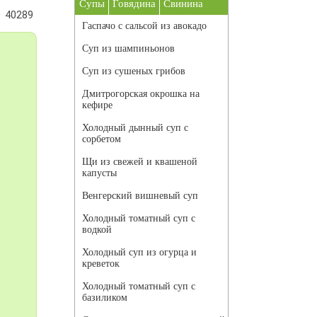
Супы
Говядина
Свинина
40289
Гаспачо с сальсой из авокадо
Суп из шампиньонов
Суп из сушеных грибов
Дмитрогорская окрошка на
кефире
Холодный дынный суп с
сорбетом
Щи из свежей и квашеной
капусты
Венгерский вишневый суп
Холодный томатный суп с
водкой
Холодный суп из огурца и
креветок
Холодный томатный суп с
базиликом