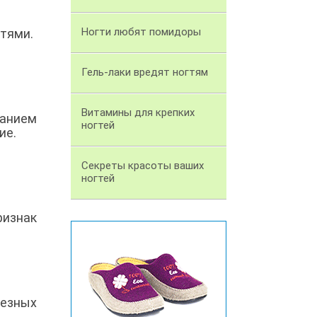
Ногти любят помидоры
гтями.
Гель-лаки вредят ногтям
Витамины для крепких
жанием
ногтей
ие.
Секреты красоты ваших
ногтей
ризнак
ьезных