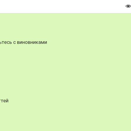
ьтесь с виновниками
гтей