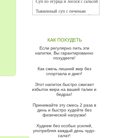
Суп из огурца и лосося с сальсой
Тыквенный суп с печеным
чесноком и томатной сальсой
Грибной суп
Томатный суп с кремом из
КАК ПОХУДЕТЬ
красного перца
Если регулярно пить эти
Парижский луковый суп
напитки, Вы гарантированно
похудеете!
Суп из спаржи и горошка с
сыром пармезан
Как сжечь лишний жир без
спортзала и диет!
Суп-крем из цветной капусты
Этот напиток быстро сжигает
Французский луковый суп
избыток жира на вашей талии и
бедрах!
Суп из баклажанов с моцареллой
и гремолатой
Принимайте эту смесь 2 раза в
Грибной крем-суп с кростини с
день и быстро худейте без
козьим сыром
физической нагрузки!
Суп мисо с зеленым луком и
Худеем без особых усилий,
тофу
употребляя каждый день чудо-
салат!