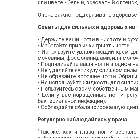
или цвете - белый, розоватый оттено
Очень важно поддерживать здоровье в
Советы для сильных и здоровых ног
• Держите ваши ногти в чистоте и сух
• Избегайте привычки грызть ногти.
• Используйте увлажняющий крем дл
мочевины, фосфолипидами, или молоч
• Подпиливайте ваши ногти в одном н
• Не удаляйте кутикулу слишком силь
• Не обрезайте вросшие ногти. Обрати
• Не используйте жидкость для сняти
• Пользуйтесь своим собственным м
• Если у вас наращенные ногти, рег
бактериальной инфекции).
• Соблюдайте сбалансированную дие
Регулярно наблюдайтесь у врача.
"Так же, как и глаза, ногти зерка
заболеваниях, таких как грибок, гепат