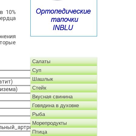
 в 10%
сердца
онения
оторые
Салаты
Суп
Шашлык
атит)
Стейк
физема)
Вкусная свинина
Говядина в духовке
Рыба
Морепродукты
льный_артрит
Птица