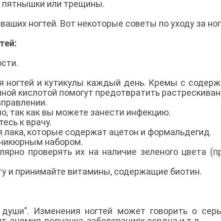
к, пятнышки или трещины.
аших ногтей. Вот некоторые советы по уходу за но
тей:
ости.
я ногтей и кутикулы каждый день. Кремы с содер
ной кислотой помогут предотвратить растрескиван
аправлении.
но, так как вы можете занести инфекцию.
тесь к врачу.
я лака, которые содержат ацетон и формальдегид.
аникюрным набором.
улярно проверять их на наличие зеленого цвета (п
ту и принимайте витамины, содержащие биотин.
ло души". Изменения ногтей может говорить о сер
ит, анемия, волчанка, заболеваниях сердца и т.д.