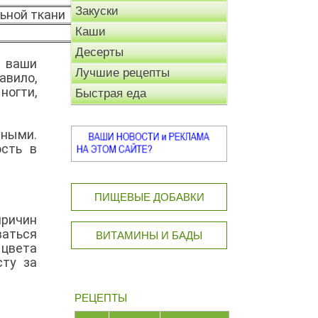
Закуски
ьной ткани
Каши
Десерты
а ваши
Лучшие рецепты
авило,
ногти,
Быстрая еда
сными.
ость в
ПИЩЕВЫЕ ДОБАВКИ
причин
ваться
ВИТАМИНЫ И БАДЫ
 цвета
сту за
РЕЦЕПТЫ