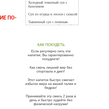
Холодный томатный суп с
базиликом
Суп из огурца и лосося с сальсой
ИЕ ПО-
Тыквенный суп с печеным
чесноком и томатной сальсой
Грибной суп
Томатный суп с кремом из
КАК ПОХУДЕТЬ
красного перца
Если регулярно пить эти
Парижский луковый суп
напитки, Вы гарантированно
похудеете!
Суп из спаржи и горошка с
сыром пармезан
Как сжечь лишний жир без
спортзала и диет!
Суп-крем из цветной капусты
Этот напиток быстро сжигает
Французский луковый суп
избыток жира на вашей талии и
бедрах!
Суп из баклажанов с моцареллой
и гремолатой
Принимайте эту смесь 2 раза в
Грибной крем-суп с кростини с
день и быстро худейте без
козьим сыром
физической нагрузки!