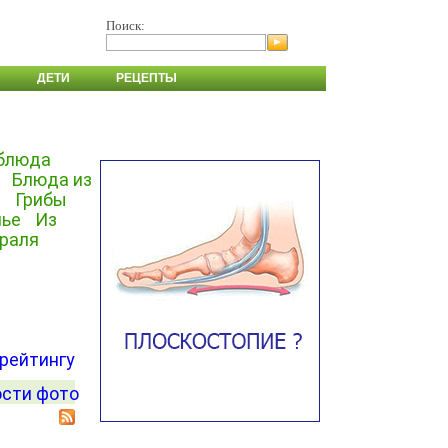
Поиск:
ДЕТИ
РЕЦЕПТЫ
блюда
Блюда из
а
Грибы
нье
Из
враля
 рейтингу
сти фото