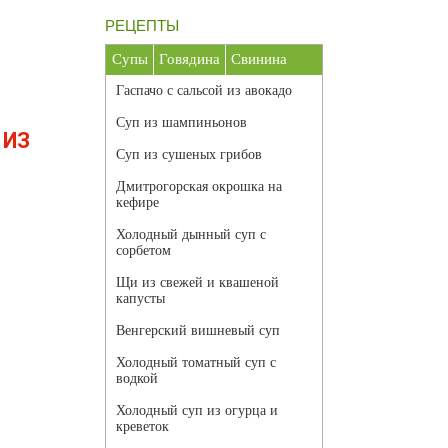
РЕЦЕПТЫ
Супы
Говядина
Свинина
Гаспачо с сальсой из авокадо
Суп из шампиньонов
 ИЗ
Суп из сушеных грибов
Дмитрогорская окрошка на
кефире
Холодный дынный суп с
сорбетом
Щи из свежей и квашеной
капусты
Венгерский вишневый суп
Холодный томатный суп с
водкой
Холодный суп из огурца и
креветок