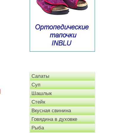
Салаты
Суп
И
Шашлык
Стейк
Вкусная свинина
Говядина в духовке
Рыба