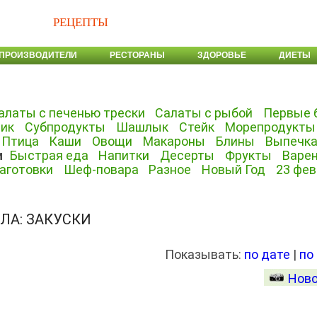
РЕЦЕПТЫ
ПРОИЗВОДИТЕЛИ
РЕСТОРАНЫ
ЗДОРОВЬЕ
ДИЕТЫ
алаты с печенью трески
Салаты с рыбой
Первые 
лик
Субпродукты
Шашлык
Стейк
Морепродукты
Птица
Каши
Овощи
Макароны
Блины
Выпечк
и
Быстрая еда
Напитки
Десерты
Фрукты
Варе
аготовки
Шеф-повара
Разное
Новый Год
23 фе
ЛА: ЗАКУСКИ
Показывать:
по дате
|
по
Ново