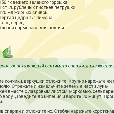
150 г свежего зеленого горошка
1 ст. л. рубленых листьев петрушки
120 мл жирных сливок
Тертая цедра 1/г лимона
Соль, перец
Хлопья пармезана для подачи
 использовать каждый сантиметр спаржи, даже жестки
е кончики, верхушки отложите. Крупно нарежьте же
рюлю. Отрежьте и измельчите зеленые части лука-
жей вместе с лавровым листом, морковью, сельдере
 воду. Доведите до кипения и варите 30 минут. Про
и.
 спаржи и отложите их. Стебли нарежь­те коротким