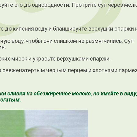
руйте его до однородности. Протрите суп через мел
е до кипения воду и бланшируйте верхушки спаржи 
ую воду, чтобы они слишком не раз­мягчились. Суп
ия.
оких мисок и украсьте верхушками спаржи.
ав свеженатертым черным перцем и хлопьями пармез
ки сливки на обезжиренное молоко, но имейте в виду,
богатым.