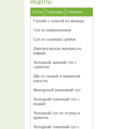
РЕЦЕПТЫ
Супы
Говядина
Свинина
Гаспачо с сальсой из авокадо
Суп из шампиньонов
Суп из сушеных грибов
Дмитрогорская окрошка на
кефире
Холодный дынный суп с
сорбетом
Щи из свежей и квашеной
капусты
Венгерский вишневый суп
Холодный томатный суп с
водкой
Холодный суп из огурца и
креветок
Холодный томатный суп с