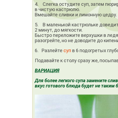
4. Слегка остудите суп, затем пюри
в чистую кастрюлю.
Вмешайте сливки и лимонную цедру.
5. В маленькой кастрюльке доведит
2 минут, до мягкости.
Быстро переложите верхушки в ледян
разогрейте, но не дово­дите до кипен
6. Разлейте
суп
в 6 подогретых глуб
Подавайте к столу сразу же, посып
ВАРИАЦИЯ
Для более легкого супа замените слив
вкус готового блю­да будет не таким 