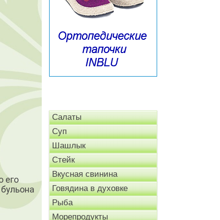
Салаты
Суп
Шашлык
Стейк
Вкусная свинина
о его
Говядина в духовке
бу­льона
Рыба
Морепродукты