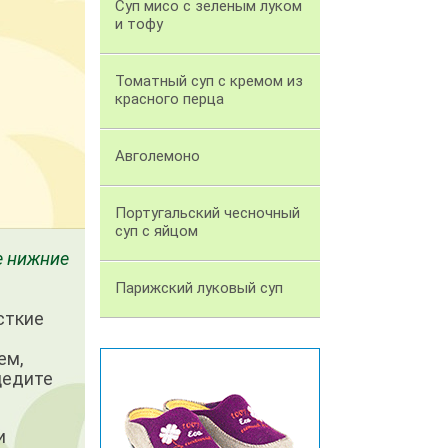
Суп мисо с зеленым луком
и тофу
Томатный суп с кремом из
красного перца
Авголемоно
Португальский чесночный
суп с яйцом
е нижние
Парижский луковый суп
сткие
ем,
цедите
и