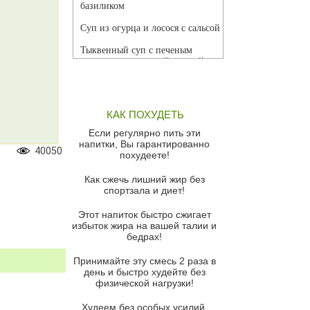
базиликом
Суп из огурца и лосося с сальсой
Тыквенный суп с печеным
чесноком и томатной сальсой
Грибной суп
Томатный суп с кремом из
КАК ПОХУДЕТЬ
красного перца
Если регулярно пить эти
Парижский луковый суп
напитки, Вы гарантированно
40050
похудеете!
Суп из спаржи и горошка с
сыром пармезан
Как сжечь лишний жир без
спортзала и диет!
Суп-крем из цветной капусты
Этот напиток быстро сжигает
Французский луковый суп
избыток жира на вашей талии и
бедрах!
Суп из баклажанов с моцареллой
и гремолатой
Принимайте эту смесь 2 раза в
Грибной крем-суп с кростини с
день и быстро худейте без
козьим сыром
физической нагрузки!
Суп мисо с зеленым луком и
Худеем без особых усилий,