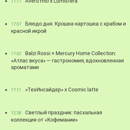
Avero mio x Lumisfera
17:17
Блюдо дня: Крошка-картошка с крабом и
17:07
красной икрой
Balzi Rossi × Mercury Home Collection:
17:02
«Атлас вкуса» — гастрономия, вдохновленная
ароматами
«ТехИнсайдер» х Cosmic latte
17:11
Светлый праздник: пасхальная
12:38
коллекция от «Кофемании»