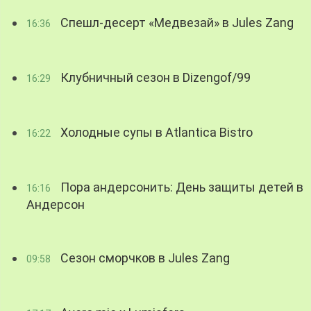
Спешл-десерт «Медвезай» в Jules Zang
16:36
Клубничный сезон в Dizengof/99
16:29
Холодные супы в Atlantica Bistro
16:22
Пора андерсонить: День защиты детей в
16:16
Андерсон
Сезон сморчков в Jules Zang
09:58