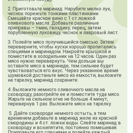
2. Приготовьте маринад. Нарубите мелко лук,
чеснок порежьте тонкими пластинками.
Смешайте красное вино с 1 ст.ложкой
оливкового масла. Добавьте различные
приправы – тмин, гвоздику, перец, затем
порубленную луковицу, чеснок и лавровый лист.
3. Полейте мясо получившейся смесью. Затем
переверните, чтобы куски хорошо пропитались
специями и маринадом. Накройте крышкой и
поместите в холодильник на 12 часов. Один раз
мясо нужно перевернуть. Чем дольше вы
оставите мясо в маринаде, тем сильнее будет
чувствоваться его вкус. Через указанное время
шумовкой достаньте мясо из емкости, выложите
на тарелку, маринад сохраните.
4. Выложите немного сливочного масла на
сковороду, разогрейте ее и поместите туда мясо.
Жарьте на сильном огне не больше 4 минут,
перевернув 1 раз. Выложите мясо на тарелку.
5. Дайте сковороде немного остыть, а тем
временем добавьте в маринад желе из красной
смородины и 4 ст. ложки воды. Слейте маринад в
сковороду и вскипятите, постоянно помешивая.
Приправьте его специями и полейте каждый