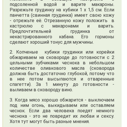
подсоленной водой и варите макароны.
Разрежьте грудинку на кубики 1 х 1,5 см. Если
панчетта (свинная грудинка) имеет свою кожу
- отрежьте её. Отрезанную кожу положить в
кастрюлю с макаронами и варить.
Предпочтительней грудинка от
некастрированного кабана. Его гормоны
сделают хороший тонус для мужчины.
2. Копчeные кубики грудинки или корейки
обжариваем на сковороде до готовности с 2
цельными зубчиками чеснока в небольшом
количестве оливкового масла (сковорода
должна быть достаточно глубокой, потому что
в неe потом высыпаются и отваренные
спагетти). За 1 минуту до готовности -
выливаем в сковороду вино.
3. Когда мясо хорошо обжарится - выключаем
под ним огонь, выкидываем или оставляем
чеснок. Если два человека поедят немного
чеснока - это не повредит их любви и сексу.
Хотя тут могут быть разные мнения.