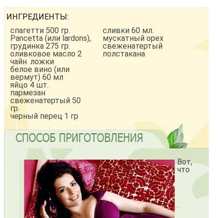
ИНГРЕДИЕНТЫ:
спагетти 500 гр.
сливки 60 мл.
Pancetta (или lardons),
мускатный орех
грудинка 275 гр.
свеженатертый
оливковое масло 2
полстакана
чайн. ложки
белое вино (или
вермут) 60 мл
яйцо 4 шт.
пармезан
свеженатертый 50
гр.
черный перец 1 гр
Вот,
что