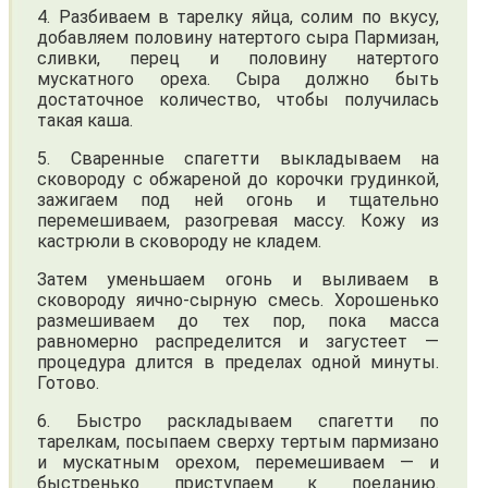
4. Разбиваем в тарелку яйца, солим по вкусу,
добавляем половину натертого сыра Пармизан,
сливки, перец и половину натертого
мускатного ореха. Сыра должно быть
достаточное количество, чтобы получилась
такая каша.
5. Сваренные спагетти выкладываем на
сковороду с обжареной до корочки грудинкой,
зажигаем под ней огонь и тщательно
перемешиваем, разогревая массу. Кожу из
кастрюли в сковороду не кладем.
Затем уменьшаем огонь и выливаем в
сковороду яично-сырную смесь. Хорошенько
размешиваем до тех пор, пока масса
равномерно распределится и загустеет —
процедура длится в пределах одной минуты.
Готово.
6. Быстро раскладываем спагетти по
тарелкам, посыпаем сверху тeртым пармизано
и мускатным орехом, перемешиваем — и
быстренько приступаем к поеданию.