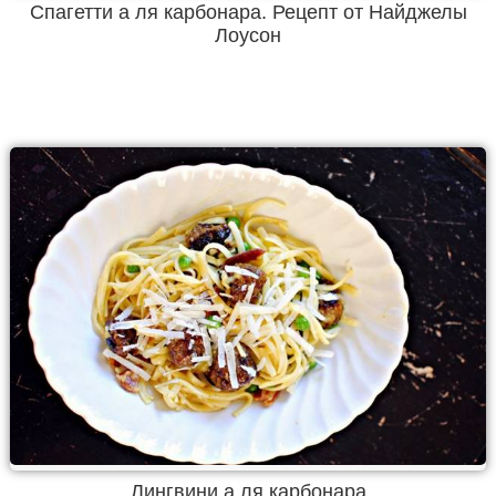
Спагетти а ля карбонара. Рецепт от Найджелы
Лоусон
Лингвини а ля карбонара