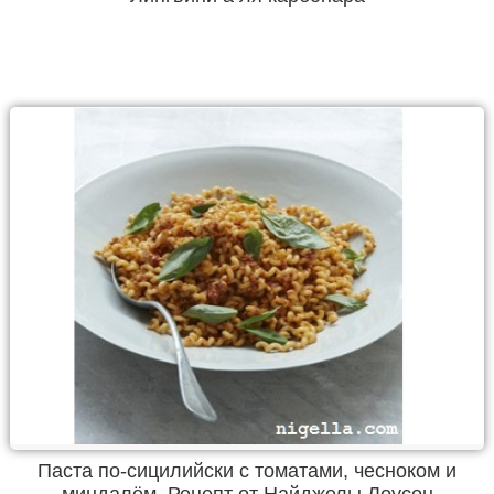
Паста по-сицилийски с томатами, чесноком и
миндалём. Рецепт от Найджелы Лоусон