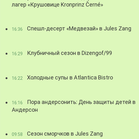
лагер «Крушовице Kronprinz Černé»
Спешл-десерт «Медвезай» в Jules Zang
16:36
Клубничный сезон в Dizengof/99
16:29
Холодные супы в Atlantica Bistro
16:22
Пора андерсонить: День защиты детей в
16:16
Андерсон
Сезон сморчков в Jules Zang
09:58