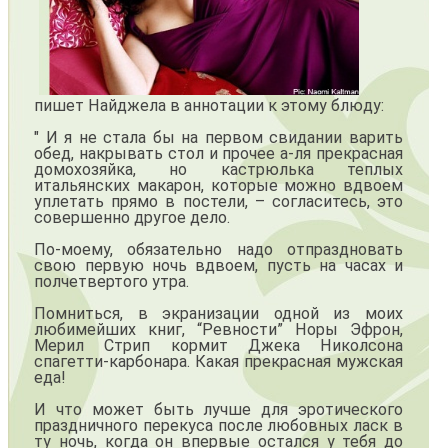
пишет Найджела в аннотации к этому блюду:
" И я не стала бы на первом свидании варить
обед, накрывать стол и прочее а-ля прекрасная
домохозяйка, но кастрюлька теплых
итальянских макарон, которые можно вдвоем
уплетать прямо в постели, – согласитесь, это
совершенно другое дело.
По-моему, обязательно надо отпраздновать
свою первую ночь вдвоем, пусть на часах и
полчетвертого утра.
Помниться, в экранизации одной из моих
любимейших книг, “Ревности” Норы Эфрон,
Мерил Стрип кормит Джека Николсона
спагетти-карбонара. Какая прекрасная мужская
еда!
И что может быть лучше для эротического
праздничного перекуса после любовных ласк в
ту ночь, когда он впервые остался у тебя до