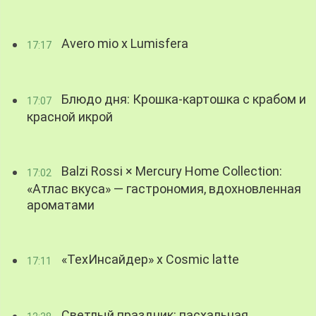
Avero mio x Lumisfera
17:17
Блюдо дня: Крошка-картошка с крабом и
17:07
красной икрой
Balzi Rossi × Mercury Home Collection:
17:02
«Атлас вкуса» — гастрономия, вдохновленная
ароматами
«ТехИнсайдер» х Cosmic latte
17:11
Светлый праздник: пасхальная