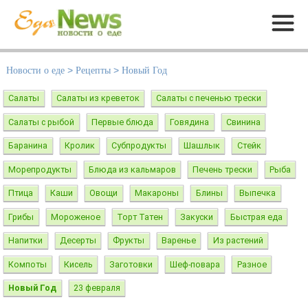
Меню
Новости о еде
>
Рецепты
>
Новый Год
Салаты
Салаты из креветок
Салаты с печенью трески
Салаты с рыбой
Первые блюда
Говядина
Свинина
Баранина
Кролик
Субпродукты
Шашлык
Стейк
Морепродукты
Блюда из кальмаров
Печень трески
Рыба
Птица
Каши
Овощи
Макароны
Блины
Выпечка
Грибы
Мороженое
Торт Татен
Закуски
Быстрая еда
Напитки
Десерты
Фрукты
Варенье
Из растений
Компоты
Кисель
Заготовки
Шеф-повара
Разное
Новый Год
23 февраля