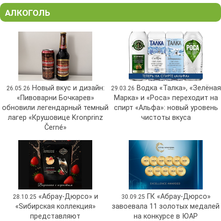
АЛКОГОЛЬ
Новый вкус и дизайн:
Водка «Талка», «Зелёная
26.05.26
29.03.26
«Пивоварни Бочкарев»
Марка» и «Роса» переходит на
обновили легендарный темный
спирт «Альфа»: новый уровень
лагер «Крушовице Kronprinz
чистоты вкуса
Černé»
«Абрау-Дюрсо» и
ГК «Абрау-Дюрсо»
28.10.25
30.09.25
«Sибирская коллекция»
завоевала 11 золотых медалей
представляют
на конкурсе в ЮАР