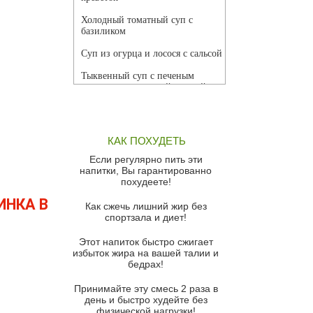
Холодный томатный суп с
базиликом
Суп из огурца и лосося с сальсой
Тыквенный суп с печеным
чесноком и томатной сальсой
Грибной суп
Томатный суп с кремом из
КАК ПОХУДЕТЬ
красного перца
Если регулярно пить эти
Парижский луковый суп
напитки, Вы гарантированно
похудеете!
Суп из спаржи и горошка с
сыром пармезан
ИНКА В
Как сжечь лишний жир без
спортзала и диет!
Суп-крем из цветной капусты
Этот напиток быстро сжигает
Французский луковый суп
избыток жира на вашей талии и
бедрах!
Суп из баклажанов с моцареллой
и гремолатой
Принимайте эту смесь 2 раза в
Грибной крем-суп с кростини с
день и быстро худейте без
козьим сыром
физической нагрузки!