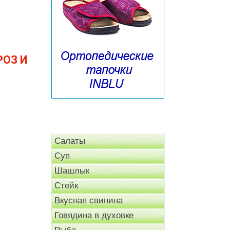
ОЗ И
Салаты
Суп
Шашлык
Стейк
Вкусная свинина
Говядина в духовке