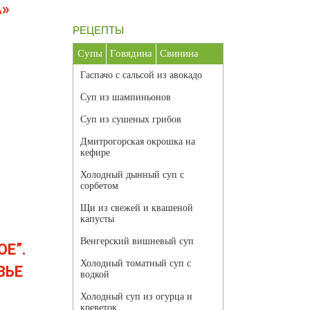
А»
РЕЦЕПТЫ
Супы
Говядина
Свинина
Гаспачо с сальсой из авокадо
Суп из шампиньонов
Суп из сушеных грибов
Дмитрогорская окрошка на
кефире
Холодный дынный суп с
сорбетом
Щи из свежей и квашеной
капусты
Венгерский вишневый суп
ОЕ”.
Холодный томатный суп с
ВЬЕ
водкой
Холодный суп из огурца и
креветок