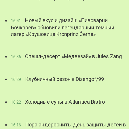
Новый вкус и дизайн: «Пивоварни
16:41
Бочкарев» обновили легендарный темный
лагер «Крушовице Kronprinz Černé»
Спешл-десерт «Медвезай» в Jules Zang
16:36
Клубничный сезон в Dizengof/99
16:29
Холодные супы в Atlantica Bistro
16:22
Пора андерсонить: День защиты детей в
16:16