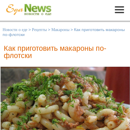
Меню
Новости о еде
>
Рецепты
>
Макароны
>
Как приготовить макароны
по-флотски
Как приготовить макароны по-
флотски