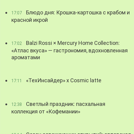
Блюдо дня: Крошка-картошка с крабом и
17:07
красной икрой
Balzi Rossi × Mercury Home Collection:
17:02
«Атлас вкуса» — гастрономия, вдохновленная
ароматами
«ТехИнсайдер» х Cosmic latte
17:11
Светлый праздник: пасхальная
12:38
коллекция от «Кофемании»