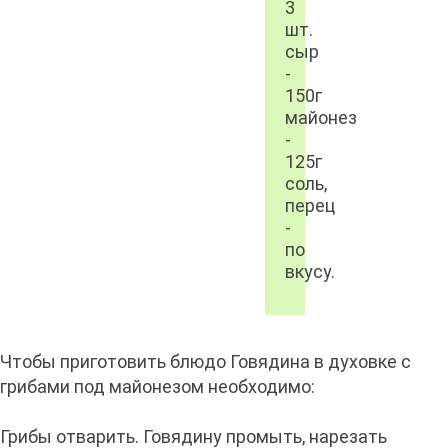
3
шт.
сыр
-
150г
майонез
-
125г
соль,
перец
-
по
вкусу.
Чтобы приготовить блюдо Говядина в духовке с
грибами под майонезом необходимо:
Грибы отварить. Говядину промыть, нарезать