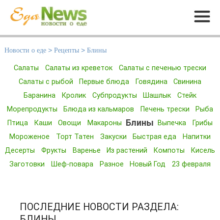
Меню
Новости о еде
>
Рецепты
>
Блины
Салаты
Салаты из креветок
Салаты с печенью трески
Салаты с рыбой
Первые блюда
Говядина
Свинина
Баранина
Кролик
Субпродукты
Шашлык
Стейк
Морепродукты
Блюда из кальмаров
Печень трески
Рыба
Блины
Птица
Каши
Овощи
Макароны
Выпечка
Грибы
Мороженое
Торт Татен
Закуски
Быстрая еда
Напитки
Десерты
Фрукты
Варенье
Из растений
Компоты
Кисель
Заготовки
Шеф-повара
Разное
Новый Год
23 февраля
ПОСЛЕДНИЕ НОВОСТИ РАЗДЕЛА:
БЛИНЫ