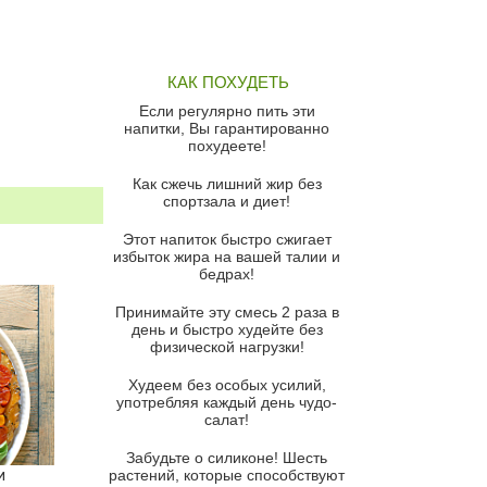
Грибной суп
Томатный суп с кремом из
КАК ПОХУДЕТЬ
красного перца
Если регулярно пить эти
Парижский луковый суп
напитки, Вы гарантированно
похудеете!
Суп из спаржи и горошка с
сыром пармезан
Как сжечь лишний жир без
спортзала и диет!
Суп-крем из цветной капусты
Этот напиток быстро сжигает
Французский луковый суп
избыток жира на вашей талии и
бедрах!
Суп из баклажанов с моцареллой
и гремолатой
Принимайте эту смесь 2 раза в
Грибной крем-суп с кростини с
день и быстро худейте без
козьим сыром
физической нагрузки!
Суп мисо с зеленым луком и
Худеем без особых усилий,
тофу
употребляя каждый день чудо-
салат!
Суп из помидоров черри с песто
из рукколы
Забудьте о силиконе! Шесть
и
растений, которые способствуют
Португальский чесночный суп с