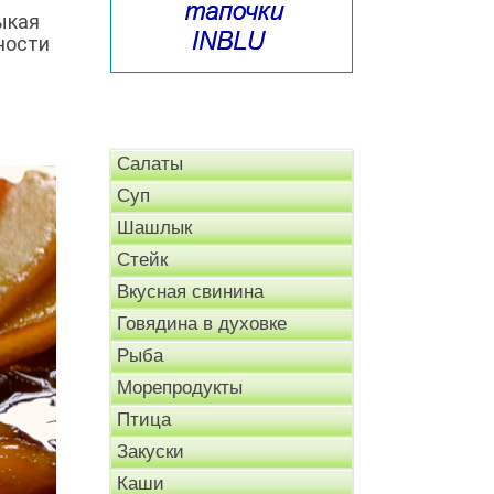
ыкая
вности
Салаты
Суп
Шашлык
Стейк
Вкусная свинина
Говядина в духовке
Рыба
Морепродукты
Птица
Закуски
Каши