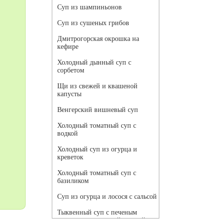
Суп из шампиньонов
Суп из сушеных грибов
Дмитрогорская окрошка на
кефире
Холодный дынный суп с
сорбетом
Щи из свежей и квашеной
капусты
Венгерский вишневый суп
Холодный томатный суп с
водкой
Холодный суп из огурца и
креветок
Холодный томатный суп с
базиликом
Суп из огурца и лосося с сальсой
Тыквенный суп с печеным
чесноком и томатной сальсой