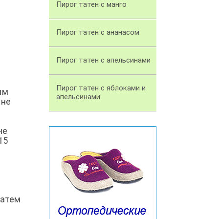
Пирог татен с манго
Пирог татен с ананасом
Пирог татен с апельсинами
Пирог татен с яблоками и
ым
апельсинами
 не
не
15
затем