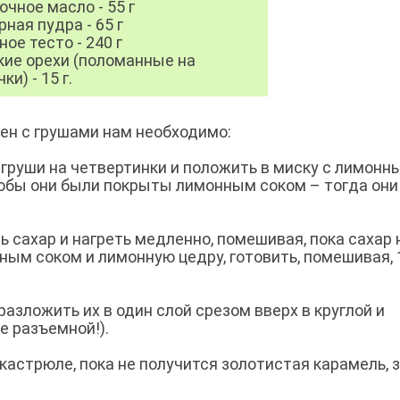
очное масло - 55 г
рная пудра - 65 г
ное тесто - 240 г
кие орехи (поломанные на
ки) - 15 г.
ен с грушами нам необходимо:
ь груши на четвертинки и положить в миску с лимонн
тобы они были покрыты лимонным соком – тогда они
ь сахар и нагреть медленно, помешивая, пока сахар 
ным соком и лимонную цедру, готовить, помешивая, 
азложить их в один слой срезом вверх в круглой и
е разъемной!).
 кастрюле, пока не получится золотистая карамель, 