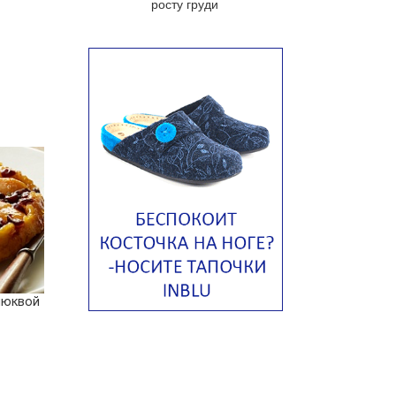
росту груди
яйцом
Авголемоно
Том ям с тофу
Ирландский картофельный суп
Суп из пастернака
Пряный морковный суп во время
зимних холодов
Тосканский фасолевый суп
Американский суп из красной
фасоли с сальсой гуакамоле
Острый чечевичный суп с
кремом из петрушки
люквой
Суп с лапшой рамен в
Токийском стиле
Малайзийская лакса с
креветками
Японский суп-лапша