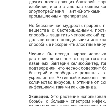
других досаждающих бактерий, фар
изобилие, и оно стало настоящим к
злоупотребления антибиотиками
промышленным препаратам.
Но бесконечная мудрость природы п
вещества с бактерицидными, прот
способны защитить человеческий ор
дальше своего холодильники или кл
способные искоренить злостные виру
Чеснок.
Он всегда широко использ
растение лечит все: от простого в
язвенных бактерий хеликобактер, г
подтвердили, что чеснок содержит 
бактерий и свободные радикалы в
укрепляя ее. Активный компонент ч
количество вирусов, в отличие от с
инфекциями, такими как кандида.
Эхинацея.
Это растение использовал
борьбы с большим спектром инфекц
открытых ран, лечения дифтерии, це