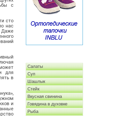
ьбы с
ти сто
ло нас
. Даже
енного
еваний
тивный
ключая
Салаты
 может
и для
Суп
лять в
Шашлык
Стейк
нука»,
Вкусная свинина
ружном
кков и
Говядина в духовке
танные
Рыба
арство