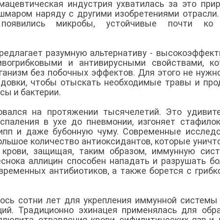
мацевтическая индустрия ухватилась за это при
ошмаром наряду с другими изобретениями отрасли.
, появились микробы, устойчивые почти ко
редлагает разумную альтернативу - высокоэффек
ивогрибковыми и антивирусными свойствами, ко
ганизм без побочных эффектов. Для этого не нужн
адовки, чтобы отыскать необходимые травы и про
сы и бактерии.
овался на протяжении тысячелетий. Это удивит
оспаления в ухе до пневмонии, изгоняет стафилок
рипп и даже бубонную чуму. Современные исслед
большое количество антиоксидантов, которые унич
 крови, защищая, таким образом, иммунную сис
еснока аллицин способен нападать и разрушать б
овременных антибиотиков, а также борется с гриб
ось сотни лет для укрепления иммунной системы
ий. Традиционно эхинацея применялась для обр
ллюлита, отравления крови, сифилитических язв и 