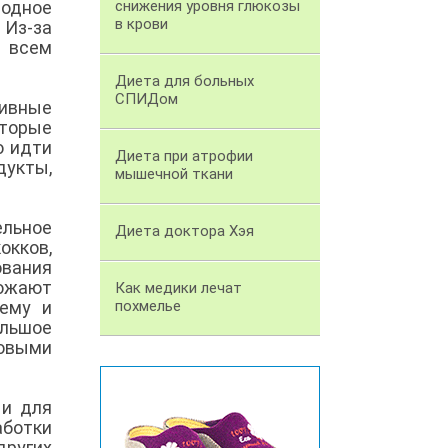
родное
снижения уровня глюкозы
в крови
 Из-за
 всем
Диета для больных
СПИДом
тивные
торые
о идти
Диета при атрофии
дукты,
мышечной ткани
ельное
Диета доктора Хэя
окков,
ования
тожают
Как медики лечат
тему и
похмелье
ольшое
ковыми
 и для
аботки
других