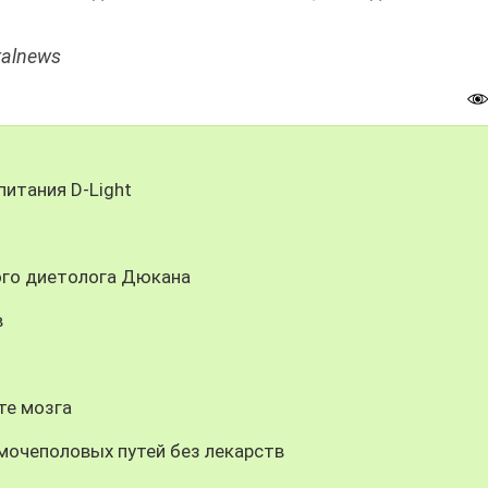
ralnews
питания D-Light
ого диетолога Дюкана
в
те мозга
мочеполовых путей без лекарств