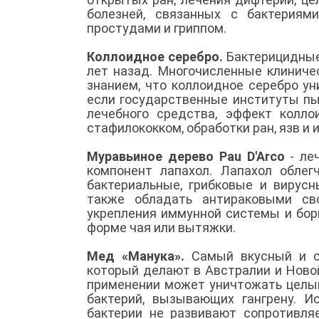
болезней, связанных с бактериям
простудами и гриппом.
Коллоидное серебро.
Бактерицидные
лет назад. Многочисленные клиниче
знанием, что коллоидное серебро у
если государственные институты пы
лечебного средства, эффект колло
стафилококком, обработки ран, язв и 
Муравьиное дерево Pau D'Arco
- ле
компонент лапахол. Лапахол обле
бактериальные, грибковые и вирусн
также обладать антираковыми сво
укрепления иммунной системы и бор
форме чая или вытяжки.
Мед «Манука».
Самый вкусный и с
который делают в Австралии и Ново
применении может уничтожать целый
бактерий, вызывающих гангрену. И
бактерии не развивают сопротивля