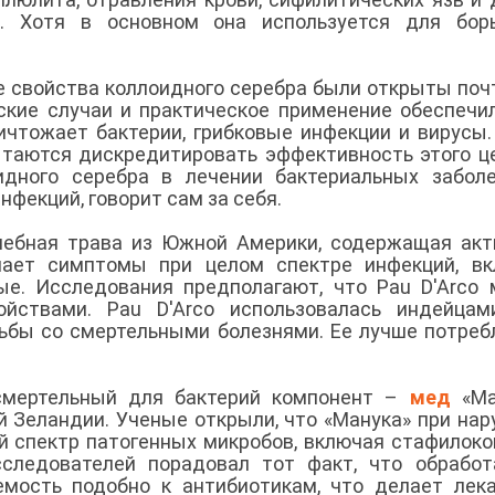
и. Хотя в основном она используется для бор
 свойства коллоидного серебра были открыты поч
ские случаи и практическое применение обеспечи
ничтожает бактерии, грибковые инфекции и вирусы
таются дискредитировать эффективность этого ц
идного серебра в лечении бактериальных забол
инфекций, говорит сам за себя.
чебная трава из Южной Америки, содержащая ак
гчает симптомы при целом спектре инфекций, в
ые. Исследования предполагают, что Pau D'Arco
йствами. Pau D'Arco использовалась индейцам
ьбы со смертельными болезнями. Ее лучше потреб
мертельный для бактерий компонент –
мед
«Ма
й Зеландии. Ученые открыли, что «Манука» при на
 спектр патогенных микробов, включая стафилоко
сследователей порадовал тот факт, что обрабо
емость подобно к антибиотикам, что делает лек