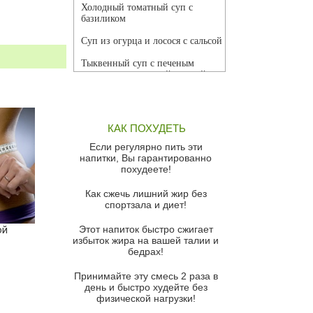
Холодный томатный суп с
базиликом
Суп из огурца и лосося с сальсой
Тыквенный суп с печеным
чесноком и томатной сальсой
Грибной суп
Томатный суп с кремом из
КАК ПОХУДЕТЬ
красного перца
Если регулярно пить эти
Парижский луковый суп
напитки, Вы гарантированно
похудеете!
Суп из спаржи и горошка с
сыром пармезан
Как сжечь лишний жир без
спортзала и диет!
Суп-крем из цветной капусты
Этот напиток быстро сжигает
ой
Французский луковый суп
избыток жира на вашей талии и
бедрах!
Суп из баклажанов с моцареллой
и гремолатой
Принимайте эту смесь 2 раза в
Грибной крем-суп с кростини с
день и быстро худейте без
козьим сыром
физической нагрузки!