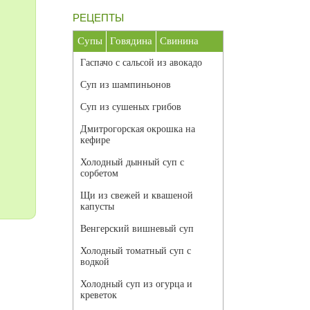
РЕЦЕПТЫ
Супы
Говядина
Свинина
Гаспачо с сальсой из авокадо
Суп из шампиньонов
Суп из сушеных грибов
Дмитрогорская окрошка на
кефире
Холодный дынный суп с
сорбетом
Щи из свежей и квашеной
капусты
Венгерский вишневый суп
Холодный томатный суп с
водкой
Холодный суп из огурца и
креветок