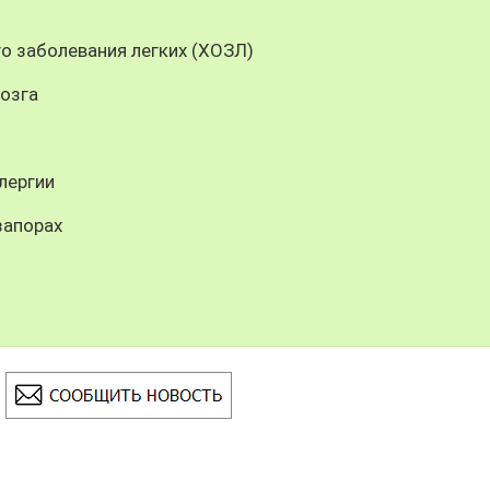
о заболевания легких (ХОЗЛ)
озга
лергии
запорах