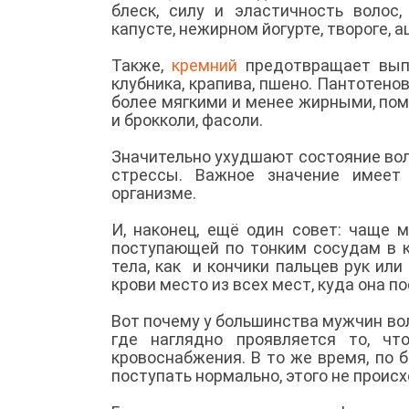
блеск, силу и эластичность волос
капусте, нежирном йогурте, твороге, 
Также,
кремний
предотвращает вып
клубника, крапива, пшено. Пантотено
более мягкими и менее жирными, помо
и брокколи, фасоли.
Значительно ухудшают состояние во
стрессы. Важное значение имеет
организме.
И, наконец, ещё один совет: чаще 
поступающей по тонким сосудам в к
тела, как и кончики пальцев рук или
крови место из всех мест, куда она п
Вот почему у большинства мужчин вол
где наглядно проявляется то, чт
кровоснабжения. В то же время, по 
поступать нормально, этого не проис