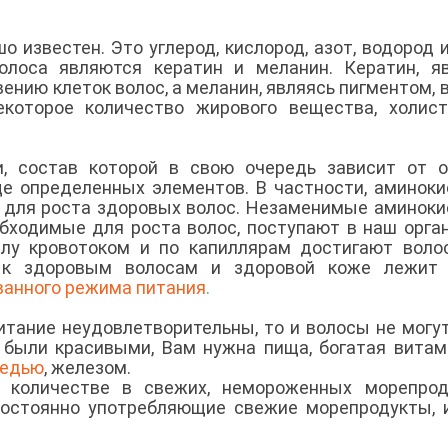
 известен. Это углерод, кислород, азот, водород и
лоса являются кератин и меланин. Кератин, яв
ению клеток волос, а меланин, являясь пигментом, 
которое количество жирового вещества, холист
и, состав которой в свою очередь зависит от 
ще определенных элементов. В частности, аминок
 для роста здоровых волос. Незаменимые аминок
обходимые для роста волос, поступают в наш орга
елу кровотоком и по капиллярам достигают воло
ь к здоровым волосам и здоровой коже лежит 
ванного режима питания
.
итание неудовлетворительны, то и волосы не могу
 были красивыми, Вам нужна пища, богатая вита
едью
, железом.
количестве в свежих, немороженных морепроду
 постоянно употребляющие свежие морепродукты,