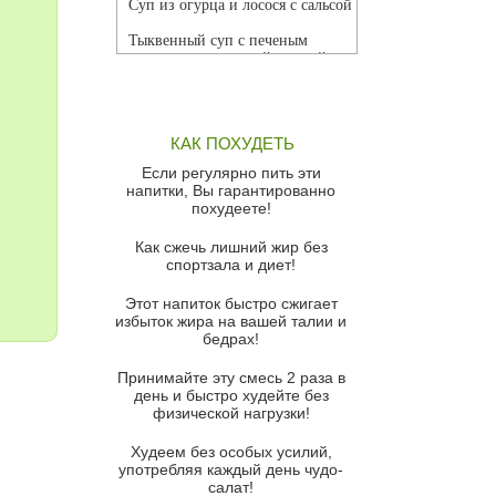
Суп из огурца и лосося с сальсой
Тыквенный суп с печеным
чесноком и томатной сальсой
Грибной суп
Томатный суп с кремом из
КАК ПОХУДЕТЬ
красного перца
Если регулярно пить эти
Парижский луковый суп
напитки, Вы гарантированно
похудеете!
Суп из спаржи и горошка с
сыром пармезан
Как сжечь лишний жир без
спортзала и диет!
Суп-крем из цветной капусты
Этот напиток быстро сжигает
Французский луковый суп
избыток жира на вашей талии и
бедрах!
Суп из баклажанов с моцареллой
и гремолатой
Принимайте эту смесь 2 раза в
Грибной крем-суп с кростини с
день и быстро худейте без
козьим сыром
физической нагрузки!
Суп мисо с зеленым луком и
Худеем без особых усилий,
тофу
употребляя каждый день чудо-
салат!