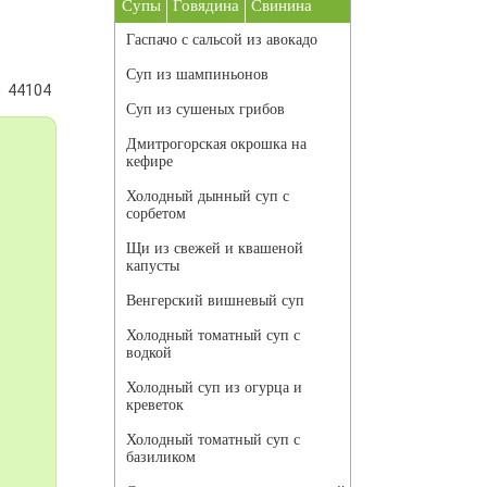
Супы
Говядина
Свинина
Гаспачо с сальсой из авокадо
Суп из шампиньонов
44104
Суп из сушеных грибов
Дмитрогорская окрошка на
кефире
Холодный дынный суп с
сорбетом
Щи из свежей и квашеной
капусты
Венгерский вишневый суп
Холодный томатный суп с
водкой
Холодный суп из огурца и
креветок
Холодный томатный суп с
базиликом