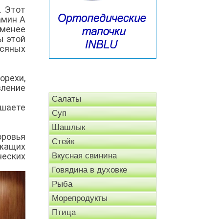
. Этот
амин А
 менее
ы этой
всяных
орехи,
вление
Салаты
ишаете
Суп
Шашлык
оровья
Стейк
ржащих
ческих
Вкусная свинина
Говядина в духовке
Рыба
Морепродукты
Птица