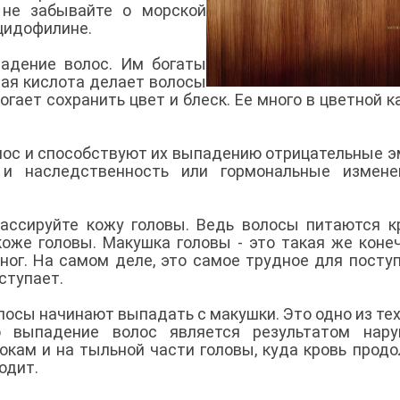
, не забывайте о морской
ацидофилине.
адение волос. Им богаты
вая кислота делает волосы
гает сохранить цвет и блеск. Ее много в цветной к
лос и способствуют их выпадению отрицательные э
 и наследственность или гормональные измене
массируйте кожу головы. Ведь волосы питаются к
оже головы. Макушка головы - это такая же коне
 ног. На самом деле, это самое трудное для посту
оступает.
осы начинают выпадать с макушки. Это одно из тех
о выпадение волос является результатом нару
бокам и на тыльной части головы, куда кровь прод
ходит.