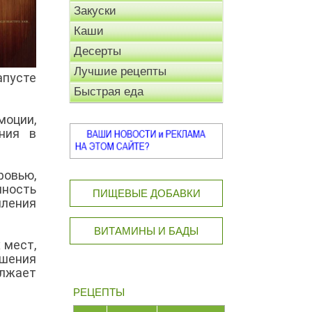
Закуски
Каши
Десерты
Лучшие рецепты
апусте
Быстрая еда
моции,
ния в
ровью,
чность
ПИЩЕВЫЕ ДОБАВКИ
пления
ВИТАМИНЫ И БАДЫ
 мест,
шения
олжает
РЕЦЕПТЫ