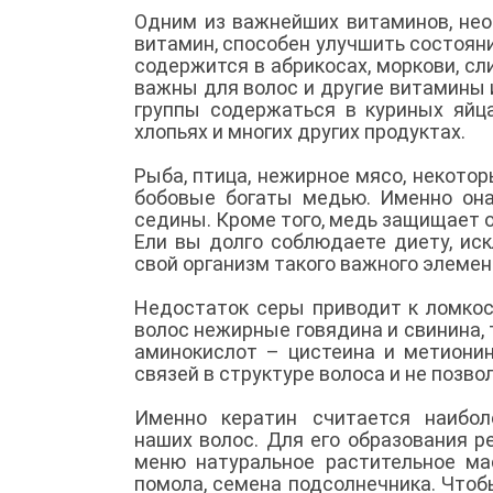
Одним из важнейших витаминов, нео
витамин, способен улучшить состояни
содержится в абрикосах, моркови, сл
важны для волос и другие витамины 
группы содержаться в куриных яйцах
хлопьях и многих других продуктах.
Рыба, птица, нежирное мясо, некотор
бобовые богаты медью. Именно она
седины. Кроме того, медь защищает о
Ели вы долго соблюдаете диету, ис
свой организм такого важного элемент
Недостаток серы приводит к ломкос
волос нежирные говядина и свинина, 
аминокислот – цистеина и метионин
связей в структуре волоса и не позв
Именно кератин считается наибо
наших волос. Для его образования р
меню натуральное растительное мас
помола, семена подсолнечника. Что