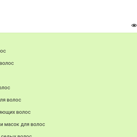
лос
 волос
олос
ля волос
ияющих волос
и масок для волос
 седых волос