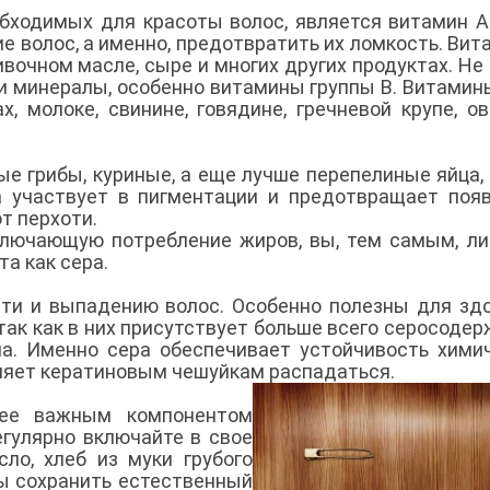
бходимых для красоты волос, является витамин А
е волос, а именно, предотвратить их ломкость. Вит
ивочном масле, сыре и многих других продуктах. Не
и минералы, особенно витамины группы В. Витамин
, молоке, свинине, говядине, гречневой крупе, о
ые грибы, куриные, а еще лучше перепелиные яйца, 
 участвует в пигментации и предотвращает поя
т перхоти.
ключающую потребление жиров, вы, тем самым, л
а как сера.
ти и выпадению волос. Особенно полезны для зд
так как в них присутствует больше всего серосоде
а. Именно сера обеспечивает устойчивость хими
оляет кератиновым чешуйкам распадаться.
лее важным компонентом
егулярно включайте в свое
ло, хлеб из муки грубого
бы сохранить естественный