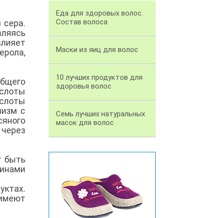
Еда для здоровых волос.
Состав волоса
 сера.
ляясь
влияет
Маски из яиц для волос
ерола,
10 лучших продуктов для
общего
здоровья волос
ислоты
ислоты
низм с
Семь лучших натуральных
сяного
масок для волос
через
т быть
минами
ктах.
 имеют