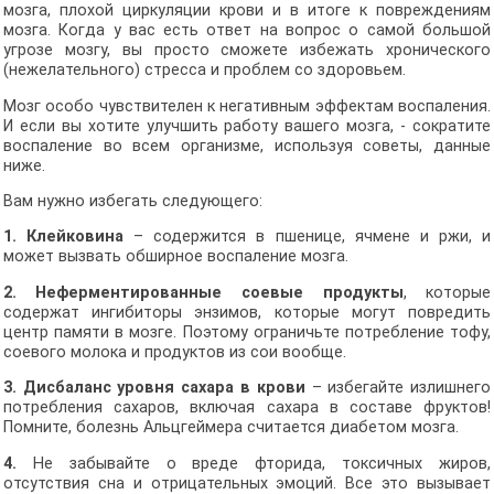
мозга, плохой циркуляции крови и в итоге к повреждениям
мозга. Когда у вас есть ответ на вопрос о самой большой
угрозе мозгу, вы просто сможете избежать хронического
(нежелательного) стресса и проблем со здоровьем.
Мозг особо чувствителен к негативным эффектам воспаления.
И если вы хотите улучшить работу вашего мозга, - сократите
воспаление во всем организме, используя советы, данные
ниже.
Вам нужно избегать следующего:
1. Клейковина
– содержится в пшенице, ячмене и ржи, и
может вызвать обширное воспаление мозга.
2. Неферментированные соевые продукты
, которые
содержат ингибиторы энзимов, которые могут повредить
центр памяти в мозге. Поэтому ограничьте потребление тофу,
соевого молока и продуктов из сои вообще.
3. Дисбаланс уровня сахара в крови
– избегайте излишнего
потребления сахаров, включая сахара в составе фруктов!
Помните, болезнь Альцгеймера считается диабетом мозга.
4.
Не забывайте о вреде фторида, токсичных жиров,
отсутствия сна и отрицательных эмоций. Все это вызывает