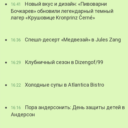
Новый вкус и дизайн: «Пивоварни
16:41
Бочкарев» обновили легендарный темный
лагер «Крушовице Kronprinz Černé»
Спешл-десерт «Медвезай» в Jules Zang
16:36
Клубничный сезон в Dizengof/99
16:29
Холодные супы в Atlantica Bistro
16:22
Пора андерсонить: День защиты детей в
16:16
Андерсон