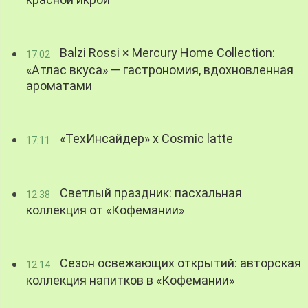
красной икрой
Balzi Rossi × Mercury Home Collection:
17:02
«Атлас вкуса» — гастрономия, вдохновленная
ароматами
«ТехИнсайдер» х Cosmic latte
17:11
Светлый праздник: пасхальная
12:38
коллекция от «Кофемании»
Сезон освежающих открытий: авторская
12:14
коллекция напитков в «Кофемании»