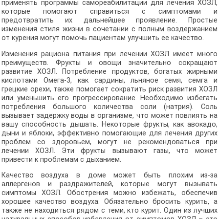
применять программы самореабилитации для лечения ХОЗЛ,
которые помогают справиться с симптомами и
предотвратить их дальнейшее проявление. Простые
изменения стиля жизни в сочетании с полным воздержанием
от курения могут помочь пациентам улучшить ее качество.
Изменения рациона питания при лечении ХОЗЛ имеет много
преимуществ. Фрукты и овощи значительно сокращают
развитие ХОЗЛ. Потребление продуктов, богатых жирными
кислотами Омега-3, как сардины, льняное семя, семга и
грецкие орехи, также помогает сократить риск развития ХОЗЛ
или уменьшить его прогрессирование. Необходимо избегать
потребления большого количества соли (натрия). Соль
вызывает задержку воды в организме, что может повлиять на
вашу способность дышать. Некоторые фрукты, как авокадо,
дыни и яблоки, эффективно помогающие для лечения других
проблем со здоровьем, могут не рекомендоваться при
лечении ХОЗЛ. Эти фрукты вызывают газы, что может
привести к проблемам с дыханием.
Качество воздуха в доме может быть плохим из-за
аллергенов и раздражителей, которые могут вызывать
симптомы ХОЗЛ. Обострения можно избежать, обеспечив
хорошее качество воздуха. Обязательно бросить курить, а
также не находиться рядом с теми, кто курит. Один из лучших