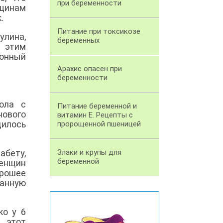
при беременности
щинам
.
Питание при токсикозе
улина,
беременных
 этим
ионный
Арахис опасен при
беременности
ола с
Питание беременной и
нового
витамин Е. Рецепты с
дилось
пророщенной пшеницей
абету,
Злаки и крупы для
беременной
женщин
орошее
ванную
ко у 6
е этот