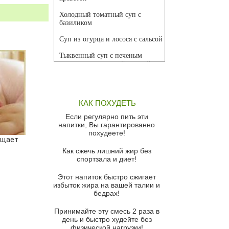
Холодный томатный суп с
базиликом
Суп из огурца и лосося с сальсой
Тыквенный суп с печеным
чесноком и томатной сальсой
Грибной суп
Томатный суп с кремом из
КАК ПОХУДЕТЬ
красного перца
Если регулярно пить эти
Парижский луковый суп
напитки, Вы гарантированно
похудеете!
Суп из спаржи и горошка с
ащает
сыром пармезан
Как сжечь лишний жир без
спортзала и диет!
Суп-крем из цветной капусты
Этот напиток быстро сжигает
Французский луковый суп
избыток жира на вашей талии и
бедрах!
Суп из баклажанов с моцареллой
и гремолатой
Принимайте эту смесь 2 раза в
Грибной крем-суп с кростини с
день и быстро худейте без
козьим сыром
физической нагрузки!