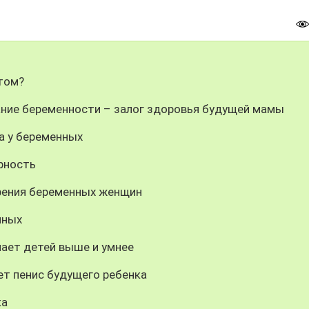
том?
ание беременности – залог здоровья будущей мамы
а у беременных
рность
рения беременных женщин
нных
ает детей выше и умнее
ет пенис будущего ребенка
ка