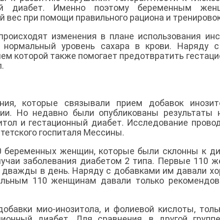
ый диабет. Именно поэтому беременным жен
вес при помощи правильного рациона и тренировок
роисходят изменения в плане использования инс
 нормальный уровень сахара в крови. Наряду с
ием которой также помогает предотвратить гестац
.
ния, которые связывали прием добавок инозит
ии. Но недавно были опубликованы результаты 
зитол и гестационный диабет. Исследование прово
итетского госпиталя Мессины.
0 беременных женщин, которые были склонны к ди
случаи заболевания диабетом 2 типа. Первые 110 
а дважды в день. Наряду с добавками им давали х
тальным 110 женщинам давали только рекомендо
обавки мио-инозитола, и фолиевой кислоты, толь
ционный диабет. Для сравнения, в другой групп