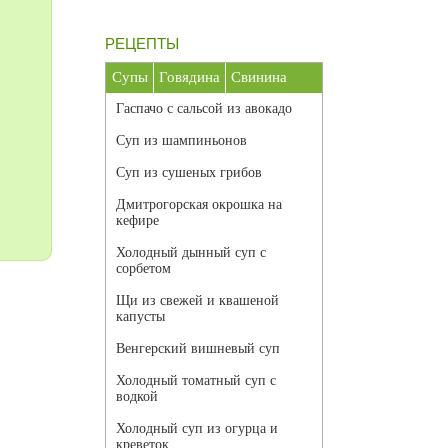
РЕЦЕПТЫ
Супы
Говядина
Свинина
Гаспачо с сальсой из авокадо
Суп из шампиньонов
Суп из сушеных грибов
Дмитрогорская окрошка на
кефире
Холодный дынный суп с
сорбетом
Щи из свежей и квашеной
капусты
Венгерский вишневый суп
Холодный томатный суп с
водкой
Холодный суп из огурца и
креветок