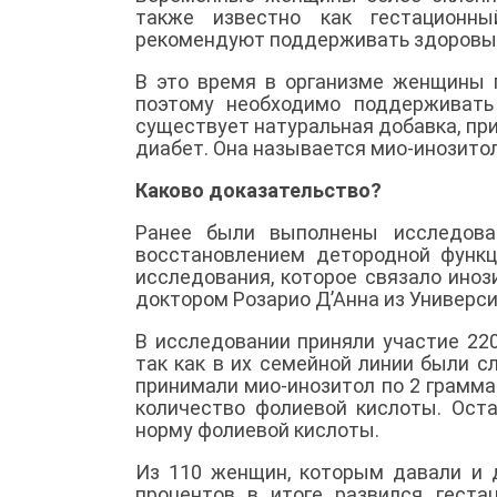
также известно как гестационн
рекомендуют поддерживать здоровый 
В это время в организме женщины п
поэтому необходимо поддерживать
существует натуральная добавка, пр
диабет. Она называется мио-инозитол
Каково доказательство?
Ранее были выполнены исследова
восстановлением детородной функц
исследования, которое связало ино
доктором Розарио Д’Анна из Универс
В исследовании приняли участие 22
так как в их семейной линии были 
принимали мио-инозитол по 2 грамм
количество фолиевой кислоты. Ос
норму фолиевой кислоты.
Из 110 женщин, которым давали и д
процентов в итоге развился геста