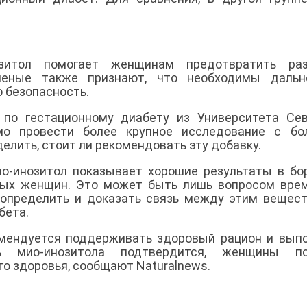
зитол помогает женщинам предотвратить раз
ченые также признают, что необходимы дальн
 безопасность.
 по гестационному диабету из Университета Се
мо провести более крупное исследование с бо
елить, стоит ли рекомендовать эту добавку.
ио-инозитол показывает хорошие результаты в бо
ных женщин. Это может быть лишь вопросом вре
 определить и доказать связь между этим вещес
бета.
мендуется поддерживать здоровый рацион и вып
ь мио-инозитола подтвердится, женщины по
о здоровья, сообщают Naturalnews.