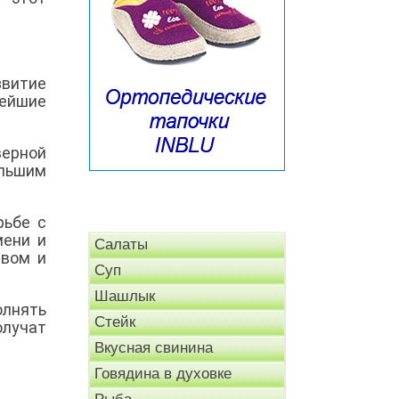
витие
ейшие
верной
льшим
рьбе с
мени и
Салаты
твом и
Суп
Шашлык
олнять
Стейк
лучат
Вкусная свинина
Говядина в духовке