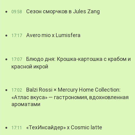
Сезон сморчков в Jules Zang
09:58
Avero mio x Lumisfera
17:17
Блюдо дня: Крошка-картошка с крабом и
17:07
красной икрой
Balzi Rossi × Mercury Home Collection:
17:02
«Атлас вкуса» — гастрономия, вдохновленная
ароматами
«ТехИнсайдер» х Cosmic latte
17:11