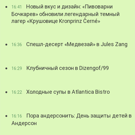
Новый вкус и дизайн: «Пивоварни
16:41
Бочкарев» обновили легендарный темный
лагер «Крушовице Kronprinz Černé»
Спешл-десерт «Медвезай» в Jules Zang
16:36
Клубничный сезон в Dizengof/99
16:29
Холодные супы в Atlantica Bistro
16:22
Пора андерсонить: День защиты детей в
16:16
Андерсон