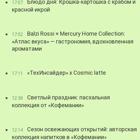
Блюдо дня: Крошка-картошка с крабом и
17:07
красной икрой
Balzi Rossi × Mercury Home Collection:
17:02
«Атлас вкуса» — гастрономия, вдохновленная
ароматами
«ТехИнсайдер» х Cosmic latte
17:11
Светлый праздник: пасхальная
12:38
коллекция от «Кофемании»
Сезон освежающих открытий: авторская
12:14
коллекция напитков в «Кофемании»