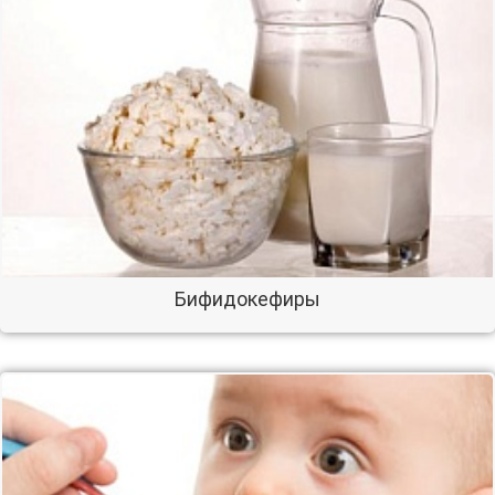
Бифидокефиры