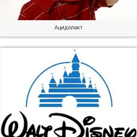
Ацидолакт