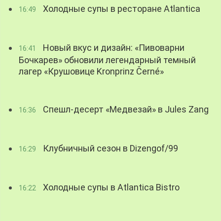
Холодные супы в ресторане Atlantica
16:49
Новый вкус и дизайн: «Пивоварни
16:41
Бочкарев» обновили легендарный темный
лагер «Крушовице Kronprinz Černé»
Спешл-десерт «Медвезай» в Jules Zang
16:36
Клубничный сезон в Dizengof/99
16:29
Холодные супы в Atlantica Bistro
16:22