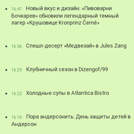
Новый вкус и дизайн: «Пивоварни
16:41
Бочкарев» обновили легендарный темный
лагер «Крушовице Kronprinz Černé»
Спешл-десерт «Медвезай» в Jules Zang
16:36
Клубничный сезон в Dizengof/99
16:29
Холодные супы в Atlantica Bistro
16:22
Пора андерсонить: День защиты детей в
16:16
Андерсон