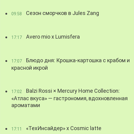
Сезон сморчков в Jules Zang
09:58
Avero mio x Lumisfera
17:17
Блюдо дня: Крошка-картошка с крабом и
17:07
красной икрой
Balzi Rossi × Mercury Home Collection:
17:02
«Атлас вкуса» — гастрономия, вдохновленная
ароматами
«ТехИнсайдер» х Cosmic latte
17:11