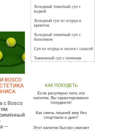
Холодный томатный суп с
водкой
Холодный суп из огурца и
креветок
Холодный томатный суп с
базиликом
Суп из огурца и лосося с сальсой
Тыквенный суп с печеным
чесноком и томатной сальсой
Грибной суп
И BOSCO
Томатный суп с кремом из
ЭСТЕТИКА
КАК ПОХУДЕТЬ
красного перца
ННИСА
Если регулярно пить эти
Парижский луковый суп
напитки, Вы гарантированно
а с Bosco
похудеете!
Суп из спаржи и горошка с
тям
сыром пармезан
Как сжечь лишний жир без
ноимённый
спортзала и диет!
Суп-крем из цветной капусты
е
а —
Этот напиток быстро сжигает
Французский луковый суп