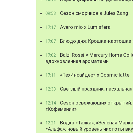
Сезон сморчков в Jules Zang
09:58
Avero mio x Lumisfera
17:17
Блюдо дня: Крошка-картошка с
17:07
Balzi Rossi × Mercury Home Coll
17:02
вдохновленная ароматами
«ТехИнсайдер» х Cosmic latte
17:11
Светлый праздник: пасхальная
12:38
Сезон освежающих открытий: 
12:14
«Кофемании»
Водка «Талка», «Зелёная Марка
12:21
«Альфа»: новый уровень чистоты вк