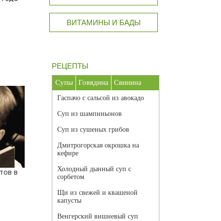
ВИТАМИНЫ И БАДЫ
РЕЦЕПТЫ
Супы
Говядина
Свинина
Гаспачо с сальсой из авокадо
Суп из шампиньонов
Суп из сушеных грибов
Дмитрогорская окрошка на
кефире
Холодный дынный суп с
тов в
сорбетом
Щи из свежей и квашеной
капусты
Венгерский вишневый суп