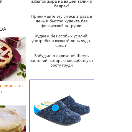
...
избыток жира на вашей талии и
бедрах!
Суп из баклажанов с моцареллой
и гремолатой
Принимайте эту смесь 2 раза в
Грибной крем-суп с кростини с
день и быстро худейте без
козьим сыром
физической нагрузки!
ФА
Суп мисо с зеленым луком и
Худеем без особых усилий,
тофу
употребляя каждый день чудо-
салат!
Суп из помидоров черри с песто
из рукколы
Забудьте о силиконе! Шесть
растений, которые способствуют
Португальский чесночный суп с
росту груди
яйцом
Авголемоно
о пирога от
Том ям с тофу
ux
Ирландский картофельный суп
Суп из пастернака
Пряный морковный суп во время
зимних холодов
Тосканский фасолевый суп