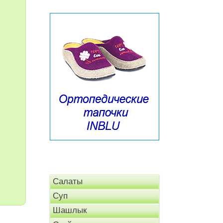
Салаты
Суп
Шашлык