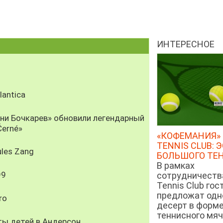
ИНТЕРЕСНОЕ
antica
рни Бочкарев» обновили легендарный
Černé»
«КОФЕМАНИЯ» 
TENNIS CLUB: 
les Zang
БОЛЬШОГО ТЕ
В рамках
99
сотрудничеств
Tennis Club гос
предложат од
ro
десерт в форм
теннисного мяч
ты детей в Андерсон