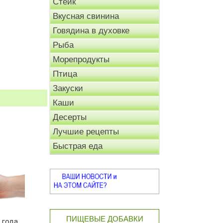
Стейк
Вкусная свинина
Говядина в духовке
Рыба
Морепродукты
Птица
Закуски
Каши
Десерты
Лучшие рецепты
Быстрая еда
ПИЩЕВЫЕ ДОБАВКИ
 года