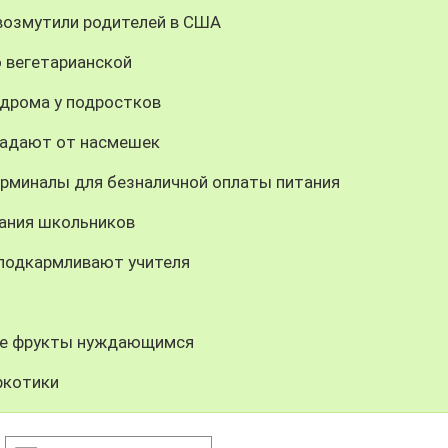
 возмутили родителей в США
 вегетарианской
ндрома у подростков
традают от насмешек
ерминалы для безналичной оплаты питания
ания школьников
подкармливают учителя
ые фрукты нуждающимся
ркотики