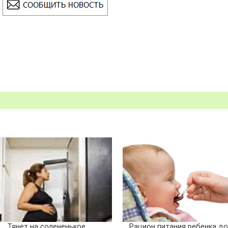
Тянет на солененькое
Рацион питания ребенка до