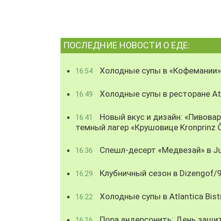
ПОСЛЕДНИЕ НОВОСТИ О ЕДЕ:
Холодные супы в «Кофемании»
16:54
Холодные супы в ресторане Atl
16:49
Новый вкус и дизайн: «Пивова
16:41
темный лагер «Крушовице Kronprinz 
Спешл-десерт «Медвезай» в Ju
16:36
Клубничный сезон в Dizengof/
16:29
Холодные супы в Atlantica Bist
16:22
Пора андерсонить: День защи
16:16