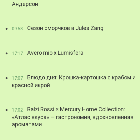
Андерсон
Сезон сморчков в Jules Zang
09:58
Avero mio x Lumisfera
17:17
Блюдо дня: Крошка-картошка с крабом и
17:07
красной икрой
Balzi Rossi × Mercury Home Collection:
17:02
«Атлас вкуса» — гастрономия, вдохновленная
ароматами