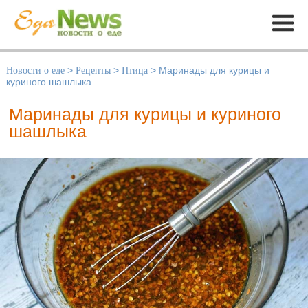
Меню
Новости о еде
>
Рецепты
>
Птица
>
Маринады для курицы и
куриного шашлыка
Маринады для курицы и куриного
шашлыка