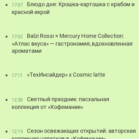
Блюдо дня: Крошка-картошка с крабом и
17:07
красной икрой
Balzi Rossi × Mercury Home Collection:
17:02
«Атлас вкуса» — гастрономия, вдохновленная
ароматами
«ТехИнсайдер» х Cosmic latte
17:11
Светлый праздник: пасхальная
12:38
коллекция от «Кофемании»
Сезон освежающих открытий: авторская
12:14
коллекция напитков в «Кофемании»