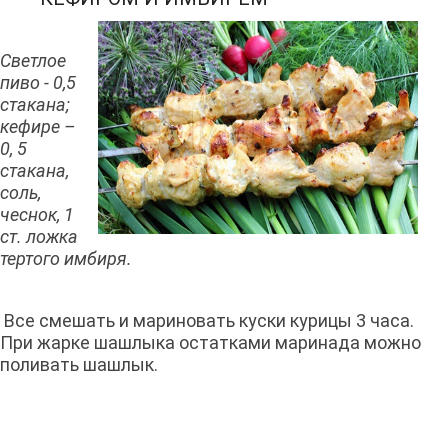
Светлое
пиво - 0,5
стакана;
кефире –
0, 5
стакана,
соль,
чеснок, 1
ст. ложка
тертого имбиря.
Все смешать и мариновать куски курицы 3 часа.
При жарке шашлыка остатками маринада можно
поливать шашлык.