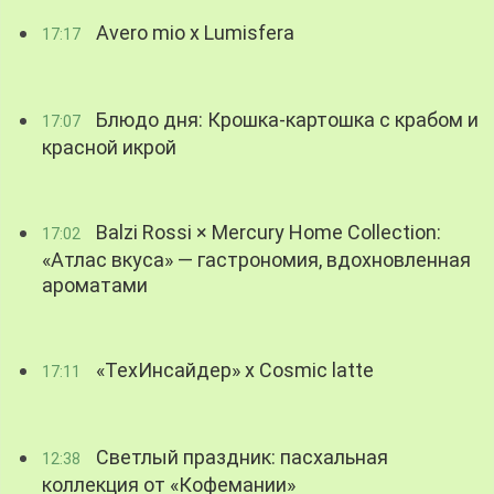
Avero mio x Lumisfera
17:17
Блюдо дня: Крошка-картошка с крабом и
17:07
красной икрой
Balzi Rossi × Mercury Home Collection:
17:02
«Атлас вкуса» — гастрономия, вдохновленная
ароматами
«ТехИнсайдер» х Cosmic latte
17:11
Светлый праздник: пасхальная
12:38
коллекция от «Кофемании»