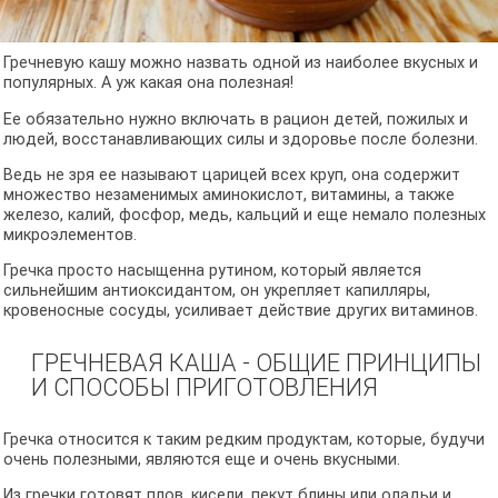
Гречневую кашу можно назвать одной из наиболее вкусных и
популярных. А уж какая она полезная!
Ее обязательно нужно включать в рацион детей, пожилых и
людей, восстанавливающих силы и здоровье после болезни.
Ведь не зря ее называют царицей всех круп, она содержит
множество незаменимых аминокислот, витамины, а также
железо, калий, фосфор, медь, кальций и еще немало полезных
микроэлементов.
Гречка просто насыщенна рутином, который является
сильнейшим антиоксидантом, он укрепляет капилляры,
кровеносные сосуды, усиливает действие других витаминов.
ГРЕЧНЕВАЯ КАША - ОБЩИЕ ПРИНЦИПЫ
И СПОСОБЫ ПРИГОТОВЛЕНИЯ
Гречка относится к таким редким продуктам, которые, будучи
очень полезными, являются еще и очень вкусными.
Из гречки готовят плов, кисели, пекут блины или оладьи и