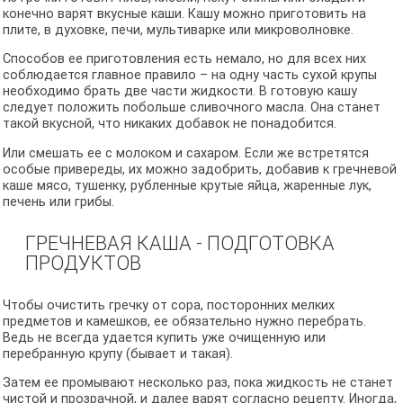
конечно варят вкусные каши. Кашу можно приготовить на
плите, в духовке, печи, мультиварке или микроволновке.
Способов ее приготовления есть немало, но для всех них
соблюдается главное правило – на одну часть сухой крупы
необходимо брать две части жидкости. В готовую кашу
следует положить побольше сливочного масла. Она станет
такой вкусной, что никаких добавок не понадобится.
Или смешать ее с молоком и сахаром. Если же встретятся
особые привереды, их можно задобрить, добавив к гречневой
каше мясо, тушенку, рубленные крутые яйца, жаренные лук,
печень или грибы.
ГРЕЧНЕВАЯ КАША - ПОДГОТОВКА
ПРОДУКТОВ
Чтобы очистить гречку от сора, посторонних мелких
предметов и камешков, ее обязательно нужно перебрать.
Ведь не всегда удается купить уже очищенную или
перебранную крупу (бывает и такая).
Затем ее промывают несколько раз, пока жидкость не станет
чистой и прозрачной, и далее варят согласно рецепту. Иногда,