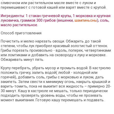
сливочном или растительном масле вместе с луком и
перемешивают с готовой кашей или варят вместе с крупой.
Ингредиенты: 1 стакан гречневой крупы, 1 морковка и крупная
луковичка, граммов 300 грибов (вешенки,
шампиньоны
), соль,
масло растительное.
Способ приготовления
Почистить и мелко нарезать овощи. Обжарить до такой
степени, чтобы лук приобрел красивый золотистый оттенок.
Грибы порезать произвольно - вдоль, поперек, четвертинками
или ломтиками и добавить на сковороду к луку и морковке.
Обжаривать минут пять.
Крупу перебрать, убрать мусор и промыть водой. В кастрюлю
положить гречку, залить водой( любой - холодной или
горячей), добавить соль, грибы с морковью и луком, дать
закипеть. Затем свести к минимуму огонь, накрыть крышкой и
варить-томить, пока не выкипит вся жидкость – примерно 20-
30 минут. Кашу в кастрюле не мешать, только периодически
подходить проверять уровень воды, чтобы не прозевать
момент выкипания. Готовую кашу перемешать и подавать.