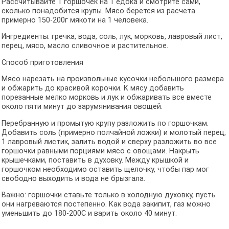
Рассчитывайте 1 горшочек на 1 едока и смотрите сами,
сколько понадобится крупы. Мясо берется из расчета
примерно 150-200г мякоти на 1 человека.
Ингредиенты: гречка, вода, соль, лук, морковь, лавровый лист,
перец, мясо, масло сливочное и растительное.
Способ приготовления
Мясо нарезать на произвольные кусочки небольшого размера
и обжарить до красивой корочки. К мясу добавить
порезанные мелко морковь и лук и обжаривать все вместе
около пяти минут до зарумянивания овощей.
Перебранную и промытую крупу разложить по горшочкам.
Добавить соль (примерно полчайной ложки) и молотый перец,
1 лавровый листик, залить водой и сверху разложить во все
горшочки равными порциями мясо с овощами. Накрыть
крышечками, поставить в духовку. Между крышкой и
горшочком необходимо оставить щелочку, чтобы пар мог
свободно выходить и вода не брызгала.
Важно: горшочки ставьте только в холодную духовку, пусть
они нагреваются постепенно. Как вода закипит, газ можно
уменьшить до 180-200С и варить около 40 минут.