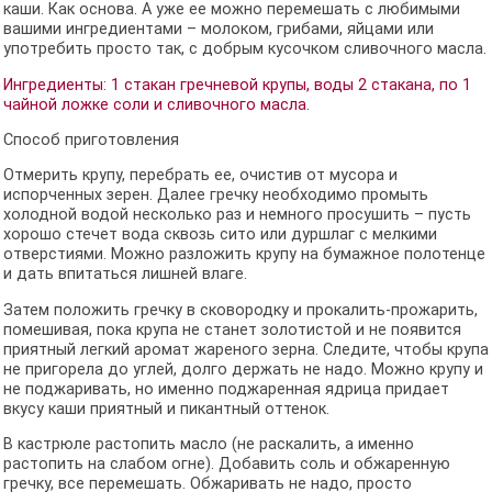
каши. Как основа. А уже ее можно перемешать с любимыми
вашими ингредиентами – молоком, грибами, яйцами или
употребить просто так, с добрым кусочком сливочного масла.
Ингредиенты: 1 стакан гречневой крупы, воды 2 стакана, по 1
чайной ложке соли и сливочного масла.
Способ приготовления
Отмерить крупу, перебрать ее, очистив от мусора и
испорченных зерен. Далее гречку необходимо промыть
холодной водой несколько раз и немного просушить – пусть
хорошо стечет вода сквозь сито или дуршлаг с мелкими
отверстиями. Можно разложить крупу на бумажное полотенце
и дать впитаться лишней влаге.
Затем положить гречку в сковородку и прокалить-прожарить,
помешивая, пока крупа не станет золотистой и не появится
приятный легкий аромат жареного зерна. Следите, чтобы крупа
не пригорела до углей, долго держать не надо. Можно крупу и
не поджаривать, но именно поджаренная ядрица придает
вкусу каши приятный и пикантный оттенок.
В кастрюле растопить масло (не раскалить, а именно
растопить на слабом огне). Добавить соль и обжаренную
гречку, все перемешать. Обжаривать не надо, просто