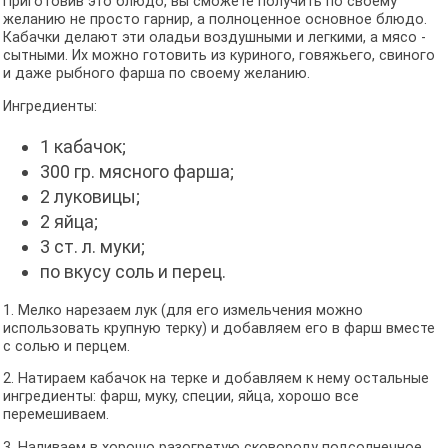
Приготовив это блюдо, вы сможете получить по своему
желанию не просто гарнир, а полноценное основное блюдо.
Кабачки делают эти оладьи воздушными и легкими, а мясо -
сытными. Их можно готовить из куриного, говяжьего, свиного
и даже рыбного фарша по своему желанию.
Ингредиенты:
1 кабачок;
300 гр. мясного фарша;
2 луковицы;
2 яйца;
3 ст. л. муки;
по вкусу соль и перец.
1. Мелко нарезаем лук (для его измельчения можно
использовать крупную терку) и добавляем его в фарш вместе
с солью и перцем.
2. Натираем кабачок на терке и добавляем к нему остальные
ингредиенты: фарш, муку, специи, яйца, хорошо все
перемешиваем.
3. Наливаем в хорошо разогретую сковороду подсолнечное