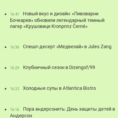
Новый вкус и дизайн: «Пивоварни
16:41
Бочкарев» обновили легендарный темный
лагер «Крушовице Kronprinz Černé»
Спешл-десерт «Медвезай» в Jules Zang
16:36
Клубничный сезон в Dizengof/99
16:29
Холодные супы в Atlantica Bistro
16:22
Пора андерсонить: День защиты детей в
16:16
Андерсон