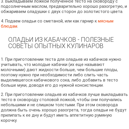
3. Выкладываем ложкой полученное тесто на сковороду с
подсолнечным маслом, предварительно хорошо разогретую, и
обжариваем оладушки с двух сторон до золотистого цвета.
4. Подаем оладьи со сметаной, или как гарнир к
мясным
блюдам
.
ОЛАДЬИ ИЗ КАБАЧКОВ - ПОЛЕЗНЫЕ
СОВЕТЫ ОПЫТНЫХ КУЛИНАРОВ
1. При приготовлении теста для оладьев из кабачков нужно
учитывать, что молодые кабачки (их еще называют
молочными) дают жидкости больше, чем большие плоды,
поэтому нужно при необходимости либо слить часть
выделившегося кабачкового сока, либо добавить в тесто
больше муки, доводя его до нужной консистенции.
2. При приготовлении оладьев из кабачков лучше выкладывать
тесто в сковороду столовой ложкой, чтобы они получались
небольшими и не слишком толстыми. При этом сковорода
должна быть очень хорошо разогрета, тогда оладьи не будут
прилипать к ее дну и будут иметь аппетитную румяную
корочку.