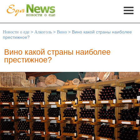
Меню
Новости о еде
>
Алкоголь
>
Вино
>
Вино какой страны наиболее
престижное?
Вино какой страны наиболее
престижное?