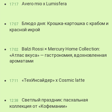
Avero mio x Lumisfera
17:17
Блюдо дня: Крошка-картошка с крабом и
17:07
красной икрой
Balzi Rossi × Mercury Home Collection:
17:02
«Атлас вкуса» — гастрономия, вдохновленная
ароматами
«ТехИнсайдер» х Cosmic latte
17:11
Светлый праздник: пасхальная
12:38
коллекция от «Кофемании»