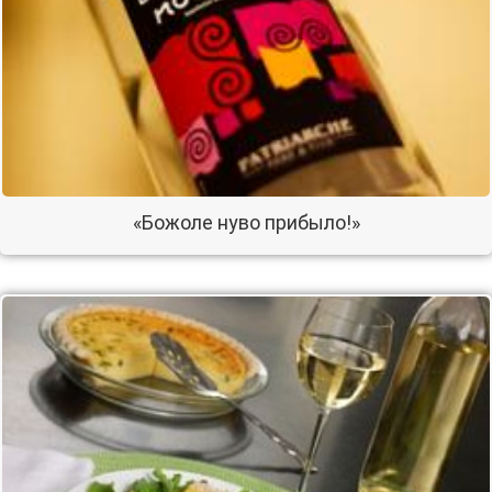
«Божоле нуво прибыло!»