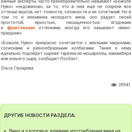
Винные эксперты часто пренебрежительно называют «Божоле
Нуво» «недовином», за то, что в нем еще не созрели все
оттенки вкусов, нет тонкости, сложности и их сочетаний. Но в
том то и изюминка молодого вина, оно радует своей
простотой, яркостью, насыщенностью ягодными
и
фруктовыми
оттенками, иногда его называют «вино-
праздник».
«Божоле Нуво» прекрасно сочетается с мясными закусками,
сосисками и разнообразными колбасами. Также к нему
идеально подойдет сырная тарелка из моцареллы, камамбера
или козьего сыра, сообщает Росбалт.
Ольга Глухарева
29941
ДРУГИЕ НОВОСТИ РАЗДЕЛА:
Вино и здоровье: влияние употребления вина на