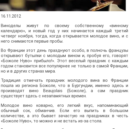
16.11.2012
Виноделы живут по своему собственному «винному
календарю», и новый год у них начинается каждый третий
четверг ноября, тогда, когда открывается молодое вино, и с
него снимаются первые пробы.
Во Франции этот день празднуют особо, в полночь французы
открывают бутылки с молодым вином и, пробуя его, говорят
«Божоле Нуво» прибыло!». Этот веселый праздник с каждым
годом становится все популярнее не только в самой Франции,
но и в других странах мира.
Традиция отмечать праздник молодого вина во Франции
пошла из региона Божоле, что в Бургундии, именно здесь и
производят вино Beaujolais (Божоле), а сам праздник
существует здесь с незапамятных времен.
Молодое вино коварно, его легкий вкус, напоминающий
обычный сок, обманчив. Если его выпить в большом
количестве, а это бывает зачастую на праздниках в честь
«Божоле Нуво», то можно и не встать из-за стола.