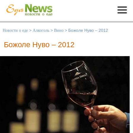
Меню
Новости о еде
>
Алкоголь
>
Вино
>
Божоле Нуво – 2012
Божоле Нуво – 2012