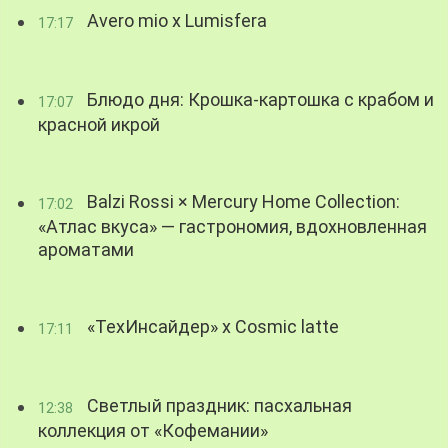
Avero mio x Lumisfera
17:17
Блюдо дня: Крошка-картошка с крабом и
17:07
красной икрой
Balzi Rossi × Mercury Home Collection:
17:02
«Атлас вкуса» — гастрономия, вдохновленная
ароматами
«ТехИнсайдер» х Cosmic latte
17:11
Светлый праздник: пасхальная
12:38
коллекция от «Кофемании»