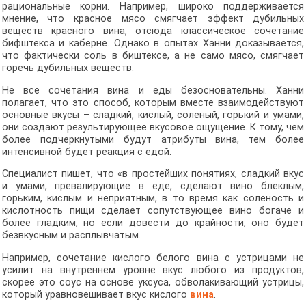
рациональные корни. Например, широко поддерживается
мнение, что красное мясо смягчает эффект дубильных
веществ красного вина, отсюда классическое сочетание
бифштекса и каберне. Однако в опытах Ханни доказывается,
что фактически соль в биштексе, а не само мясо, смягчает
горечь дубильных веществ.
Не все сочетания вина и еды безосновательны. Ханни
полагает, что это способ, которым вместе взаимодействуют
основные вкусы – сладкий, кислый, соленый, горький и умами,
они создают результирующее вкусовое ощущение. К тому, чем
более подчеркнутыми будут атрибуты вина, тем более
интенсивной будет реакция с едой.
Специалист пишет, что «в простейших понятиях, сладкий вкус
и умами, превалирующие в еде, сделают вино блеклым,
горьким, кислым и неприятным, в то время как соленость и
кислотность пищи сделает сопутствующее вино богаче и
более гладким, но если довести до крайности, оно будет
безвкусным и расплывчатым.
Например, сочетание кислого белого вина с устрицами не
усилит на внутреннем уровне вкус любого из продуктов,
скорее это соус на основе уксуса, обволакивающий устрицы,
который уравновешивает вкус кислого
вина
.