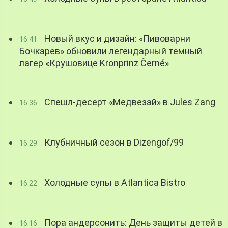
Новый вкус и дизайн: «Пивоварни
16:41
Бочкарев» обновили легендарный темный
лагер «Крушовице Kronprinz Černé»
Спешл-десерт «Медвезай» в Jules Zang
16:36
Клубничный сезон в Dizengof/99
16:29
Холодные супы в Atlantica Bistro
16:22
Пора андерсонить: День защиты детей в
16:16