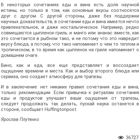
В некоторых сочетаниях еды и вина есть доля научной
истины, но только в том, как основные вкусы соотносятся
друг с другом. С другой стороны, даже без поддержки
научных доказательств, в сочетании еды и вина имеется нечто
привлекательное, и даже ностальгическое. Например, редко
совмещаются цыпленок-гриль и манго или ананас вместе, как
это сочетается в рыбном тако, и не потому что это навредит
вкусу блюда, а потому, что тако напоминает о чем то теплом и
тропическом, в то время как цыпленок на гриле напоминает о
домашнем очаге.
Вино, как и еда, все еще представляет и воссоздает
ощущение времени и места. Как и выбор второго блюда или
сервиза, оно создает атмосферу для трапезы.
И в заключение: нет никаких правил сочетания еды и вина,
только рекомендации. Если привычка к ритуалам сочетания
еды и продуктов улучшает ваши ощущения от трапезы,
следует продолжать так делать, пускай наука останется в
стороне, сообщает Huffingtonpost.
Ярослав Плутенко
36727