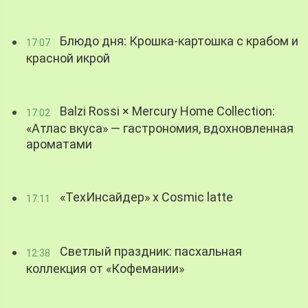
Блюдо дня: Крошка-картошка с крабом и
17:07
красной икрой
Balzi Rossi × Mercury Home Collection:
17:02
«Атлас вкуса» — гастрономия, вдохновленная
ароматами
«ТехИнсайдер» х Cosmic latte
17:11
Светлый праздник: пасхальная
12:38
коллекция от «Кофемании»