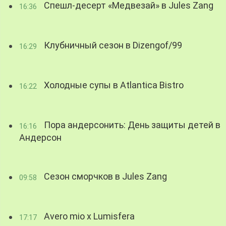
Спешл-десерт «Медвезай» в Jules Zang
16:36
Клубничный сезон в Dizengof/99
16:29
Холодные супы в Atlantica Bistro
16:22
Пора андерсонить: День защиты детей в
16:16
Андерсон
Сезон сморчков в Jules Zang
09:58
Avero mio x Lumisfera
17:17