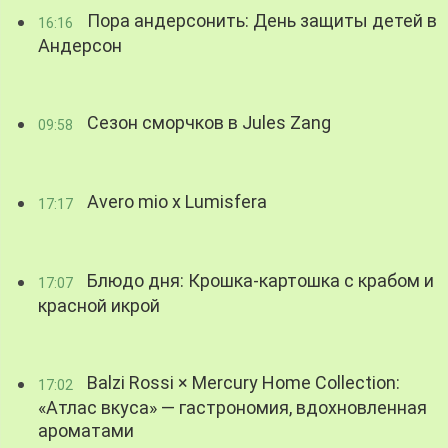
Пора андерсонить: День защиты детей в
16:16
Андерсон
Сезон сморчков в Jules Zang
09:58
Avero mio x Lumisfera
17:17
Блюдо дня: Крошка-картошка с крабом и
17:07
красной икрой
Balzi Rossi × Mercury Home Collection:
17:02
«Атлас вкуса» — гастрономия, вдохновленная
ароматами