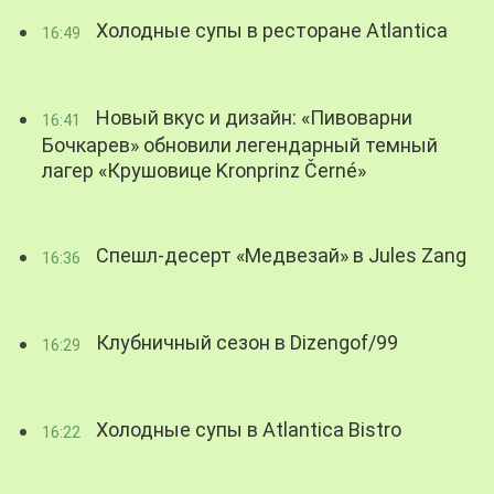
Холодные супы в ресторане Atlantica
16:49
Новый вкус и дизайн: «Пивоварни
16:41
Бочкарев» обновили легендарный темный
лагер «Крушовице Kronprinz Černé»
Спешл-десерт «Медвезай» в Jules Zang
16:36
Клубничный сезон в Dizengof/99
16:29
Холодные супы в Atlantica Bistro
16:22