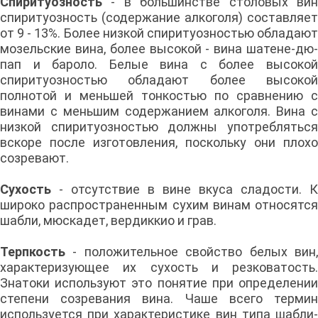
Спиритуозность
- в большинстве столовых ви
спиритуозность (содержание алкоголя) составляет
от 9 - 13%. Более низкой спиритуозностью обладают
мозельские вина, более высокой - вина шатене-дю-
пап и бароло. Белые вина с более высокой
спиритуозностью обладают более высокой
полнотой и меньшей тонкостью по сравнению с
винами с меньшим содержанием алкоголя. Вина с
низкой спиритуозностью должны употребляться
вскоре после изготовления, поскольку они плохо
созревают.
Сухость
- отсутствие в вине вкуса сладости. К
широко распространенным сухим винам относятся
шабли, мюскадет, вердиккио и грав.
Терпкость
- положительное свойство белых вин,
характеризующее их сухость и резковатость.
Знатоки используют это понятие при определении
степени созревания вина. Чаше всего термин
используется при характеристике вин типа шабли-