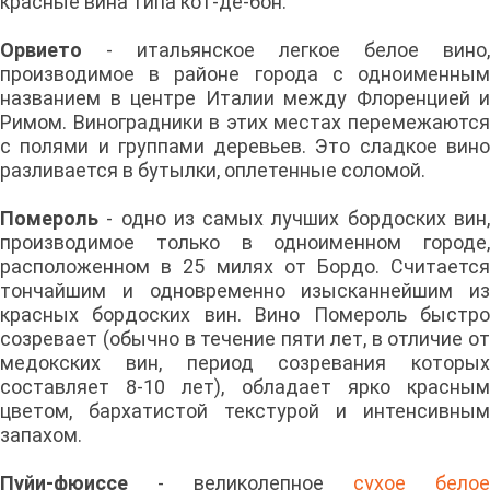
красные вина типа кот-де-бон.
Орвието
- итальянское легкое белое вино,
производимое в районе города с одноименным
названием в центре Италии между Флоренцией и
Римом. Виноградники в этих местах перемежаются
с полями и группами деревьев. Это сладкое вино
разливается в бутылки, оплетенные соломой.
Помероль
- одно из самых лучших бордоских вин
производимое только в одноименном городе,
расположенном в 25 милях от Бордо. Считается
тончайшим и одновременно изысканнейшим из
красных бордоских вин. Вино Помероль быстро
созревает (обычно в течение пяти лет, в отличие от
медокских вин, период созревания которых
составляет 8-10 лет), обладает ярко красным
цветом, бархатистой текстурой и интенсивным
запахом.
Пуйи-фюиссе
- великолепное
сухое белое