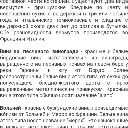
составной части коктейлей. Существуют два вида
вермутов - французские бледные по цвету и
совершенно сухие с выдержкой в три или четыре
года, и итальянские тёмнокрасные и сладкие с
выдержкой около двух лет до розлива в бутылки.
Обе разновидности вермутов производятся во
Франции и Италии.
Вина из "песчаного" винограда
- красные и белы
бордоские вина, изготовляемые из винограда,
выращенного на песчаных почвах на левом берегу
реки Гаронны к югу от Бордо. Более
распространены белые вина этого типа, от сухих до
полусладких, бледно-желтого цвета с ярко
выраженным металлическим привкусом. Красные
вина этого типа обычно носят название "шато".
Вольней
- красные бургундские вина, производимые
вблизи от Вольней и Мерсо во Франции. Белые вина
этого типа носят название "мерах". Это изысканные
и нежные нетерпкие вина с тонким остаточным