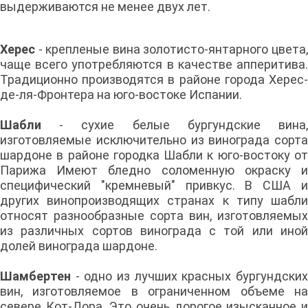
выдерживаются не менее двух лет.
Херес
- крепленые вина золотисто-янтарного цвета,
чаще всего употребляются в качестве апперитива.
Традиционно производятся в районе города Херес-
де-ля-Фронтера на юго-востоке Испании.
Шабли
- сухие белые бургундские вина,
изготовляемые исключительно из винограда сорта
шардоне в районе городка Шабли к юго-востоку от
Парижа Имеют бледно соломенную окраску и
специфический "кремневый" привкус. В США и
других винопроизводящих странах к типу шабли
относят разнообразные сорта вин, изготовляемых
из различных сортов винограда с той или иной
долей винограда шардоне.
Шамбертен
- одно из лучших красных бургундски
вин, изготовляемое в ограниченном объеме на
севере Кот-Дора. Это очень дорогое изысканное и