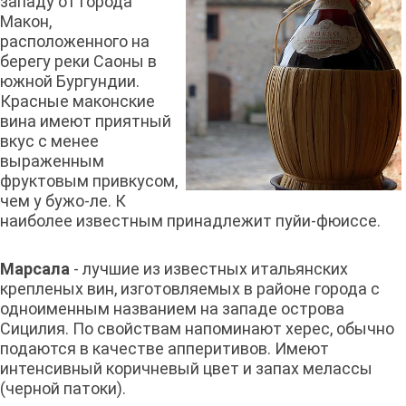
западу от города
Макон,
расположенного на
берегу реки Саоны в
южной Бургундии.
Красные маконские
вина имеют приятный
вкус с менее
выраженным
фруктовым привкусом,
чем у бужо-ле. К
наиболее известным принадлежит пуйи-фюиссе.
Марсала
- лучшие из известных итальянских
крепленых вин, изготовляемых в районе города с
одноименным названием на западе острова
Сицилия. По свойствам напоминают херес, обычно
подаются в качестве апперитивов. Имеют
интенсивный коричневый цвет и запах мелассы
(черной патоки).