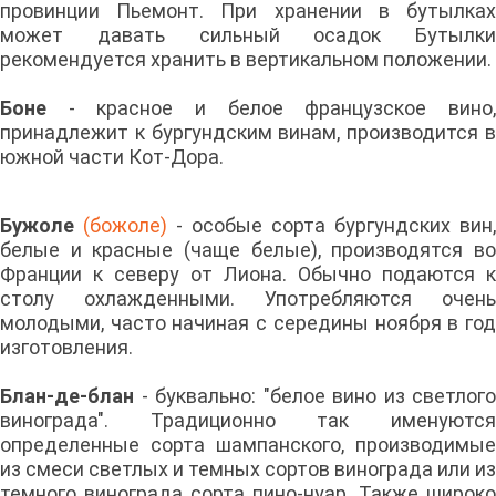
провинции Пьемонт. При хранении в бутылках
может давать сильный осадок Бутылки
рекомендуется хранить в вертикальном положении.
Боне
- красное и белое французское вино,
принадлежит к бургундским винам, производится в
южной части Кот-Дора.
Бужоле
(божоле)
- особые сорта бургундских вин,
белые и красные (чаще белые), производятся во
Франции к северу от Лиона. Обычно подаются к
столу охлажденными. Употребляются очень
молодыми, часто начиная с середины ноября в год
изготовления.
Блан-де-блан
- буквально: "белое вино из светлого
винограда". Традиционно так именуются
определенные сорта шампанского, производимые
из смеси светлых и темных сортов винограда или из
темного винограда сорта пино-нуар. Также широко