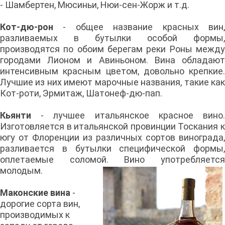
- Шамбертен, Мюсиньи, Нюи-сен-Жорж и т.д.
Кот-дю-рон
- общее название красных вин,
разливаемых в бутылки особой формы,
производятся по обоим берегам реки Роны между
городами Лионом и Авиньоном. Вина обладают
интенсивным красным цветом, довольно крепкие.
Лучшие из них имеют марочные названия, такие как
Кот-роти, Эрмитаж, Шатонеф-дю-пап.
Кьянти
- лучшее итальянское красное вино.
Изготовляется в итальянской провинции Тоскания к
югу от Флоренции из различных сортов винограда,
разливается в бутылки специфической формы,
оплетаемые соломой. Вино употребляется
молодым.
Маконские вина
-
дорогие сорта вин,
производимых к