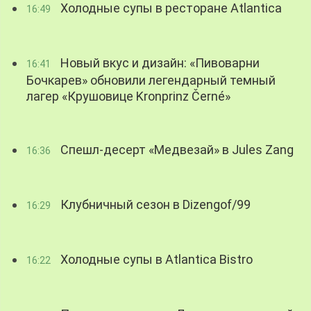
Холодные супы в ресторане Atlantica
16:49
Новый вкус и дизайн: «Пивоварни
16:41
Бочкарев» обновили легендарный темный
лагер «Крушовице Kronprinz Černé»
Спешл-десерт «Медвезай» в Jules Zang
16:36
Клубничный сезон в Dizengof/99
16:29
Холодные супы в Atlantica Bistro
16:22