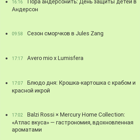
Пора андерсонить: День защиты детей в
16:16
Андерсон
Сезон сморчков в Jules Zang
09:58
Avero mio x Lumisfera
17:17
Блюдо дня: Крошка-картошка с крабом и
17:07
красной икрой
Balzi Rossi × Mercury Home Collection:
17:02
«Атлас вкуса» — гастрономия, вдохновленная
ароматами