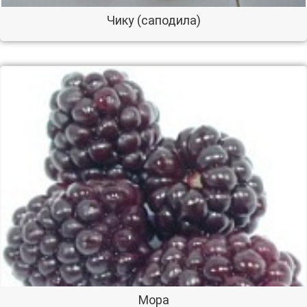
Чику (саподила)
Мора