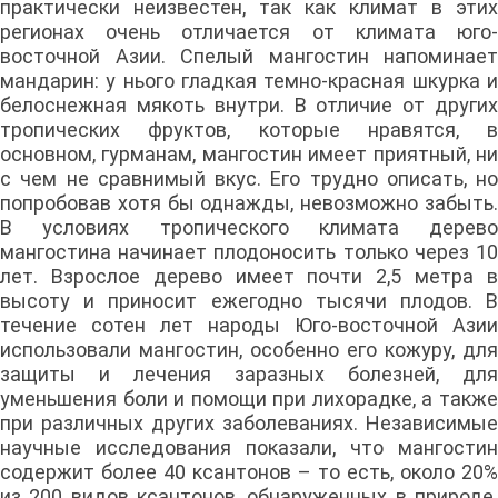
практически неизвестен, так как климат в этих
регионах очень отличается от климата юго-
восточной Азии. Спелый мангостин напоминает
мандарин: у нього гладкая темно-красная шкурка и
белоснежная мякоть внутри. В отличие от других
тропических фруктов, которые нравятся, в
основном, гурманам, мангостин имеет приятный, ни
с чем не сравнимый вкус. Его трудно описать, но
попробовав хотя бы однажды, невозможно забыть.
В условиях тропического климата дерево
мангостина начинает плодоносить только через 10
лет. Взрослое дерево имеет почти 2,5 метра в
высоту и приносит ежегодно тысячи плодов. В
течение сотен лет народы Юго-восточной Азии
использовали мангостин, особенно его кожуру, для
защиты и лечения заразных болезней, для
уменьшения боли и помощи при лихорадке, а также
при различных других заболеваниях. Независимые
научные исследования показали, что мангостин
содержит более 40 ксантонов – то есть, около 20%
из 200 видов ксантонов, обнаруженных в природе.