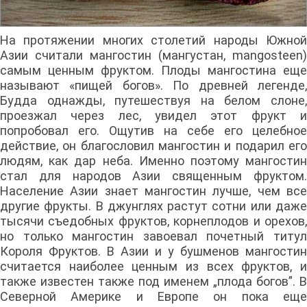
На протяжении многих столетий народы Южной
Азии считали мангостин (мангустан, mangosteen)
самым ценным фруктом. Плоды мангостина еще
называют «пищей богов». По древней легенде,
Будда однажды, путешествуя на белом слоне,
проезжал через лес, увидел этот фрукт и
попробовал его. Ощутив на себе его целебное
действие, он благословил мангостин и подарил его
людям, как дар неба. Именно поэтому мангостин
стал для народов Азии священным фруктом.
Население Азии знает мангостин лучше, чем все
другие фрукты. В джунглях растут сотни или даже
тысячи съедобных фруктов, корнеплодов и орехов,
но только мангостин завоевал почетный титул
Короля Фруктов. В Азии и у бушменов мангостин
считается наиболее ценным из всех фруктов, и
также известен также под именем „плода богов”. В
Северной Америке и Европе он пока еще