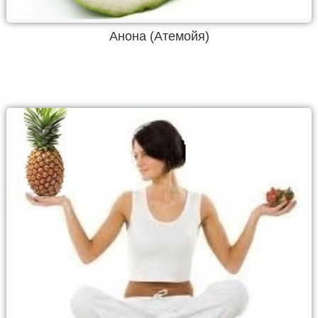
Анона (Атемойя)