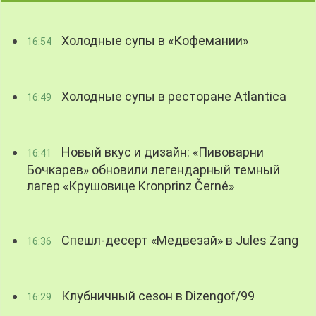
Холодные супы в «Кофемании»
16:54
Холодные супы в ресторане Atlantica
16:49
Новый вкус и дизайн: «Пивоварни
16:41
Бочкарев» обновили легендарный темный
лагер «Крушовице Kronprinz Černé»
Спешл-десерт «Медвезай» в Jules Zang
16:36
Клубничный сезон в Dizengof/99
16:29