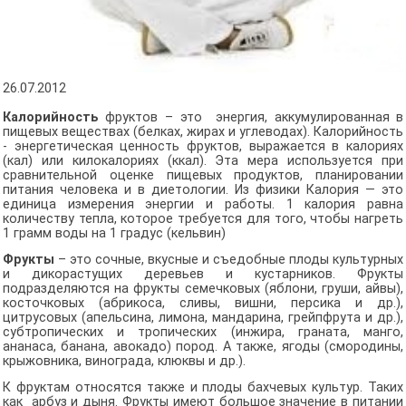
26.07.2012
Калор
и
йность
фруктов – это энергия, аккумулированная в
пищевых веществах (белках, жирах и углеводах). Калорийность
- энергетическая ценность фруктов, выражается в калориях
(кал) или килокалориях (ккал). Эта мера используется при
сравнительной оценке пищевых продуктов, планировании
питания человека и в диетологии. Из физики Калория — это
единица измерения энергии и работы. 1 калория равна
количеству тепла, которое требуется для того, чтобы нагреть
1 грамм воды на 1 градус (кельвин)
Фрукты
– это сочные, вкусные и съедобные плоды культурных
и дикорастущих деревьев и кустарников. Фрукты
подразделяются на фрукты семечковых (яблони, груши, айвы),
косточковых (абрикоса, сливы, вишни, персика и др.),
цитрусовых (апельсина, лимона, мандарина, грейпфрута и др.),
субтропических и тропических (инжира, граната, манго,
ананаса, банана, авокадо) пород. А также, ягоды (смородины,
крыжовника, винограда, клюквы и др.).
К фруктам относятся также и плоды бахчевых культур. Таких
как арбуз и дыня. Фрукты имеют большое значение в питании