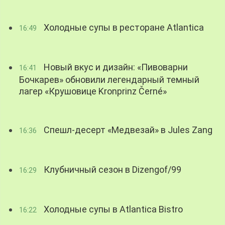
Холодные супы в ресторане Atlantica
16:49
Новый вкус и дизайн: «Пивоварни
16:41
Бочкарев» обновили легендарный темный
лагер «Крушовице Kronprinz Černé»
Спешл-десерт «Медвезай» в Jules Zang
16:36
Клубничный сезон в Dizengof/99
16:29
Холодные супы в Atlantica Bistro
16:22