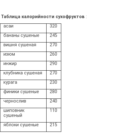
Таблица калорийности сухофруктов
:
асаи
320
бананы сушеные
245
вишня сушеная
270
изюм
260
инжир
290
клубника сушеная
270
курага
230
финики сушеные
280
чернослив
240
шиповник
110
сушеный
яблоки сушеные
215