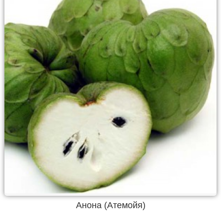
Анона (Атемойя)