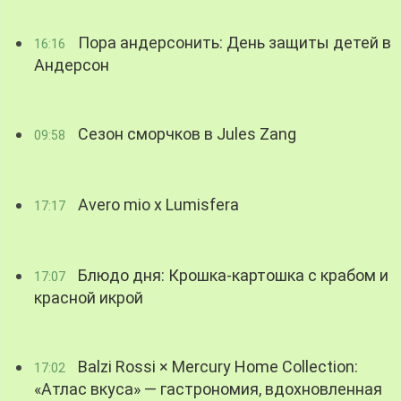
Пора андерсонить: День защиты детей в
16:16
Андерсон
Сезон сморчков в Jules Zang
09:58
Avero mio x Lumisfera
17:17
Блюдо дня: Крошка-картошка с крабом и
17:07
красной икрой
Balzi Rossi × Mercury Home Collection:
17:02
«Атлас вкуса» — гастрономия, вдохновленная