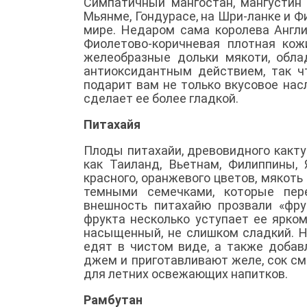
Симпатичный мангостан, мангустин 
Мьянме, Гондурасе, на Шри-ланке и Ф
мире. Недаром сама королева Англ
Фиолетово-коричневая плотная ко
желеобразные дольки мякоти, обл
антиоксидантным действием, так ч
подарит вам не только вкусовое нас
сделает ее более гладкой.
Питахайя
Плоды питахайи, древовидного какту
как Таиланд, Вьетнам, Филиппины, 
красного, оранжевого цветов, мякоть
темными семечками, которые пер
внешность питахайю прозвали «фрук
фрукта несколько уступает ее ярко
насыщенный, не слишком сладкий. Н
едят в чистом виде, а также добав
джем и приготавливают желе, сок с
для летних освежающих напитков.
Рамбутан