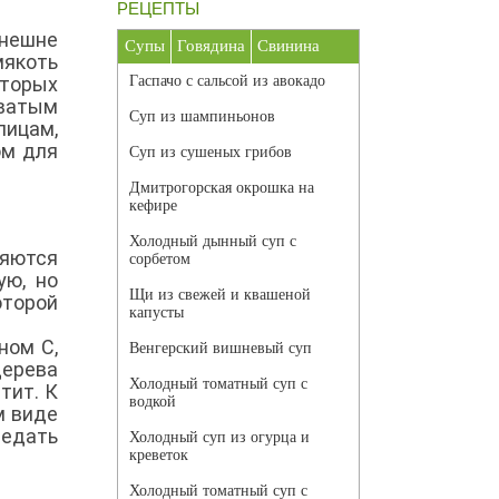
РЕЦЕПТЫ
Внешне
Супы
Говядина
Свинина
мякоть
торых
Гаспачо с сальсой из авокадо
оватым
Суп из шампиньонов
лицам,
ом для
Суп из сушеных грибов
Дмитрогорская окрошка на
кефире
Холодный дынный суп с
ляются
сорбетом
ую, но
Щи из свежей и квашеной
оторой
капусты
ном С,
Венгерский вишневый суп
дерева
Холодный томатный суп с
тит. К
водкой
м виде
ведать
Холодный суп из огурца и
креветок
Холодный томатный суп с