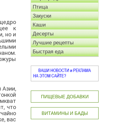
Птица
Закуски
 щедро
Каши
щее к
Десерты
, но и
льшими
Лучшие рецепты
белыми
Быстрая еда
наном.
ожуры
 Азии,
тонкой
ПИЩЕВЫЕ ДОБАВКИ
мкват
т, что
учайно
ВИТАМИНЫ И БАДЫ
е, вас