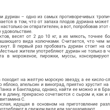
ии дуриан – одно из самых противоречивых тропи
чается в том, что от запаха плодов дуриана может
настолько он отвратителен, а вот, попробовав этот 
е удовольствие.
тов, весят от 2 до 10 кг, а их мякоть, точнее б
ашающего вида колючками. Считается, что чем 
ахнут. В первый раз пробовать дуриан стоит на 
 Местные жители употребляют дуриан не только в 
та в мороженое, пирожки, муссы, консервируют
 походит на желтую морскую звезду, а ее кисло-с
яблоко, апельсин и виноград, приятно хрустит на 
нка и Бангладеш, однако, найти ее можно и в Бра
 в длину, прекрасно сочетаются с сыром и, как и
 витамина С.
слая, идущая в основном на приготовление раз
употребляют в свежем виде или засахаривают.