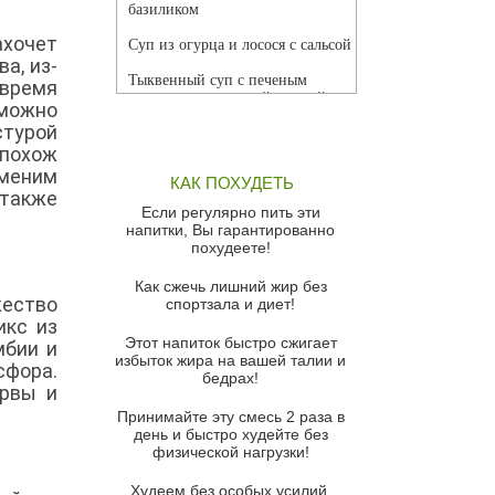
базиликом
ахочет
Суп из огурца и лосося с сальсой
а, из-
Тыквенный суп с печеным
овремя
чесноком и томатной сальсой
 можно
стурой
Грибной суп
 похож
Томатный суп с кремом из
аменим
КАК ПОХУДЕТЬ
красного перца
 также
Если регулярно пить эти
Парижский луковый суп
напитки, Вы гарантированно
похудеете!
Суп из спаржи и горошка с
сыром пармезан
Как сжечь лишний жир без
жество
спортзала и диет!
Суп-крем из цветной капусты
икс из
Этот напиток быстро сжигает
мбии и
Французский луковый суп
избыток жира на вашей талии и
фора.
бедрах!
Суп из баклажанов с моцареллой
ервы и
и гремолатой
Принимайте эту смесь 2 раза в
Грибной крем-суп с кростини с
день и быстро худейте без
козьим сыром
физической нагрузки!
Суп мисо с зеленым луком и
Худеем без особых усилий,