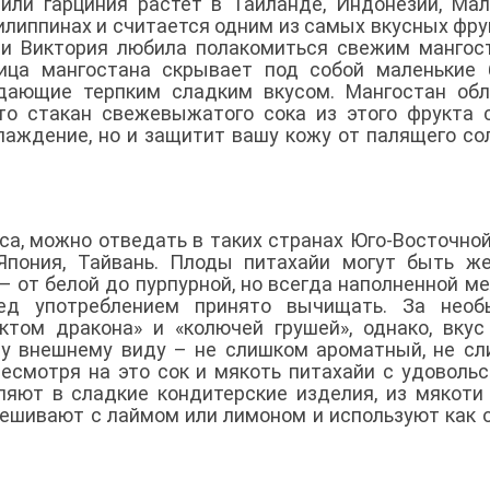
или гарциния растет в Таиланде, Индонезии, Мал
илиппинах и считается одним из самых вкусных фру
ии Виктория любила полакомиться свежим мангос
жица мангостана скрывает под собой маленькие
адающие терпким сладким вкусом. Мангостан об
то стакан свежевыжатого сока из этого фрукта 
лаждение, но и защитит вашу кожу от палящего со
са, можно отведать в таких странах Юго-Восточной
Япония, Тайвань. Плоды питахайи могут быть же
 – от белой до пурпурной, но всегда наполненной м
ед употреблением принято вычищать. За необ
том дракона» и «колючей грушей», однако, вкус
му внешнему виду – не слишком ароматный, не с
есмотря на это сок и мякоть питахайи с удоволь
ляют в сладкие кондитерские изделия, из мякоти
мешивают с лаймом или лимоном и используют как 