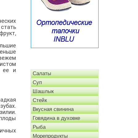
ческих
 стать
фрукт,
ольшие
меньше
свежем
чистом
 ее и
Салаты
Суп
Шашлык
ладкая
Стейк
зубах.
Вкусная свинина
зилии.
 плоды
Говядина в духовке
Рыба
личных
Морепродукты