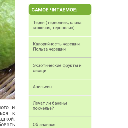
САМОЕ ЧИТАЕМОЕ:
Терен (терновник, слива
колючая, тернослив)
Калорийность черешни.
Польза черешни
Экзотические фрукты и
овощи
Апельсин
Лечат ли бананы
ного и
похмелье?
ься к
адкой.
овать
Об ананасе