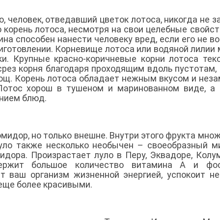
 человек, отведавший цветок лотоса, никогда не з
о корень лотоса, несмотря на свои целебные свойств
на способен нанести человеку вред, если его не в
риготовлении. Корневище лотоса или водяной лилии
и. Крупные красно-коричневые корни лотоса тек
срез корня благодаря проходящим вдоль пустотам,
вощ. Корень лотоса обладает нежным вкусом и нез
Лотос хорош в тушеном и маринованном виде, а
нием блюд.
идор, но только внешне. Внутри этого фрукта мно
луло также несколько необычен – своеобразный м
мидора. Произрастает луло в Перу, Эквадоре, Колу
ержит большое количество витамина А и фос
т ваш организм жизненной энергией, успокоит н
 еще более красивыми.