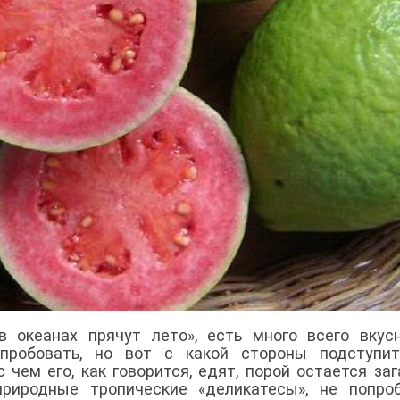
в океанах прячут лето», есть много всего вкус
опробовать, но вот с какой стороны подступит
 чем его, как говорится, едят, порой остается заг
иродные тропические «деликатесы», не попроб