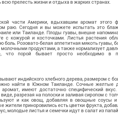
ь всю прелесть жизни и отдыха в жарких странах.
ской части Америки, вдыхавшим аромат этого ф
ном раю. Сегодня и вы можете испытать это бла
Израиле или Таиланде. Плоды гуавы, внешне напоми
те с кожурой и косточками. Листья растения об
 боль. Розовато-белая аппетитная мякоть гуавы, б
с молочными продуктами, а также нормализует давл
е, что порой бывает просто необходимо в п
азывают индийского хлебного дерева, размером с б
можно найти в Южном Таиланде. Сочные желтые 
 аромат, имеют достаточно специфический вкус
 виде, разрезая на полоски и заливая сиропом с то
ьзуют и как овощ, добавляя в овощные соусы и
е жители приноровились есть цветки фрукта, добав
ус, молодые листья и семечки идут в салат из папайи