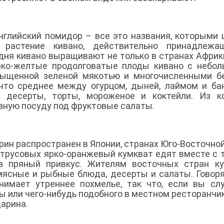
английский помидор – все это названия, которыми
 растение кивано, действительно принадлежа
дня кивано выращивают не только в странах Африки
рко-желтые продолговатые плоды кивано с небо
асыщенной зеленой мякотью и многочисленными 
что среднее между огурцом, дыней, лаймом и ба
 десерты, торты, мороженое и коктейли. Из к
зную посуду под фруктовые салаты.
рин распространен в Японии, странах Юго-Восточной
цитрусовых ярко-оранжевый кумкват едят вместе с 
а пряный привкус. Жителям восточных стран ку
мясные и рыбные блюда, десерты и салаты. Говоря
нимает утреннее похмелье, так что, если вы сл
ы или чего-нибудь подобного в местном ресторанчик
дарина.