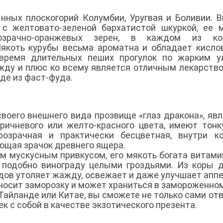
ных плоскогорий Колумбии, Уругвая и Боливии. 
 с желтовато-зеленой бархатистой шкуркой, ее 
озрачно-оранжевых зерен, в каждом из ко
Мякоть курубы весьма ароматна и обладает кисл
 время длительных пеших прогулок по жарким у
ажду и плюс ко всему является отличным лекарств
де из фаст-фуда.
своего внешнего вида прозвище «глаз дракона», яв
ричневого или желто-красного цвета, имеют тонк
розрачная и практически бесцветная, внутри к
ющая зрачок древнего ящера.
ым мускусным привкусом, его мякоть богата витами
 подобно винограду целыми гроздьями. Из коры 
лодов утоляет жажду, освежает и даже улучшает аппе
еносит заморозку и может храниться в замороженно
в Тайланде или Китае, вы сможете не только сами от
ек с собой в качестве экзотического презента.