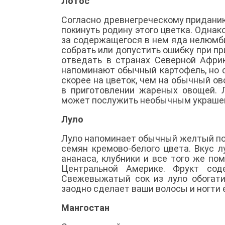
Лотос
Согласно древнегреческому приданию,
покинуть родину этого цветка. Однак
за содержащегося в нем яда нелюмби
собрать или допустить ошибку при п
отведать в странах Северной Африк
напоминают обычный картофель, но 
скорее на цветок, чем на обычный о
в приготовлении жареных овощей. 
может послужить необычным украше
Луло
Луло напоминает обычный желтый пом
семян кремово-белого цвета. Вкус 
ананаса, клубники и все того же по
Центральной Америке. Фрукт сод
Свежевыжатый сок из луло обогати
заодно сделает ваши волосы и ногти
Мангостан