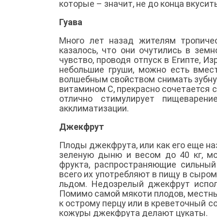
которые – значит, не до конца вкусит
Гуава
Много лет назад жителям тропиче
казалось, что они очутились в зем
чувство, проводя отпуск в Египте, 
небольшие груши, можно есть вмес
волшебным свойством снимать зубную
витамином С, прекрасно сочетается 
отлично стимулирует пищеварени
акклиматизации.
Джекфрут
Плоды джекфрута, или как его еще н
зеленую дыню и весом до 40 кг, 
фрукта, распространяющие сильный
всего их употребляют в пищу в сыром
льдом. Недозрелый джекфрут испол
Помимо самой мякоти плодов, местны
к острому перцу или в креветочный со
кожуры джекфрута делают цукаты.