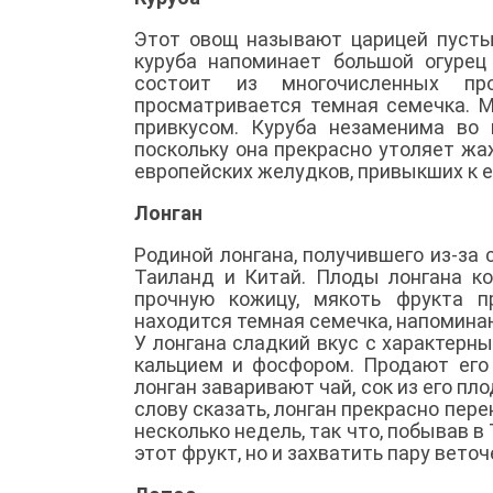
Этот овощ называют царицей пустын
куруба напоминает большой огурец
состоит из многочисленных пр
просматривается темная семечка. 
привкусом. Куруба незаменима во
поскольку она прекрасно утоляет ж
европейских желудков, привыкших к е
Лонган
Родиной лонгана, получившего из-за 
Таиланд и Китай. Плоды лонгана ко
прочную кожицу, мякоть фрукта п
находится темная семечка, напомина
У лонгана сладкий вкус с характерн
кальцием и фосфором. Продают его
лонган заваривают чай, сок из его п
слову сказать, лонган прекрасно пер
несколько недель, так что, побывав 
этот фрукт, но и захватить пару веточ