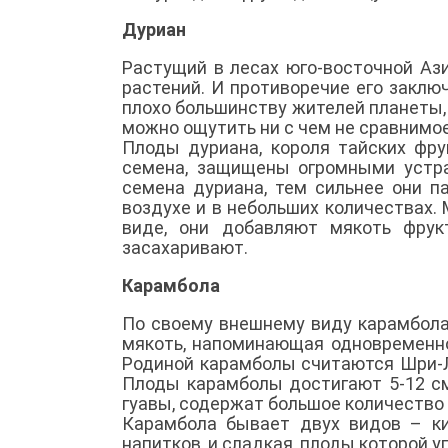
Дуриан
Растущий в лесах юго-восточной Аз
растений. И противоречие его заклю
плохо большинству жителей планеты, 
можно ощутить ни с чем не сравнимо
Плоды дуриана, короля тайских фрук
семена, защищены огромными устр
семена дуриана, тем сильнее они п
воздухе и в небольших количествах.
виде, они добавляют мякоть фрук
засахаривают.
Карамбола
По своему внешнему виду карамбола
мякоть, напоминающая одновременно 
Родиной карамболы считаются Шри-Ла
Плоды карамболы достигают 5-12 см
гуавы, содержат большое количество
Карамбола бывает двух видов – ки
напитков, и сладкая, плоды которой 