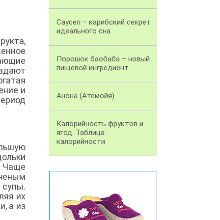
Саусеп – карибский секрет
идеального сна
рукта,
женное
Порошок баобаба – новый
нающие
пищевой ингредиент
ладают
огатая
ение и
Анона (Атемойя)
ериод
Калорийность фруктов и
ягод. Таблица
калорийности
ольшую
дольки
. Чаще
лченым
 супы.
ляя их
, а из