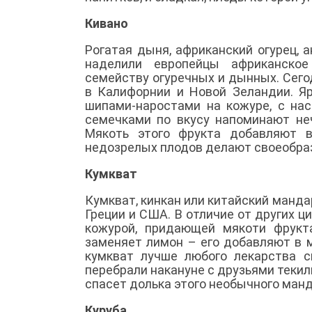
Кивано
Рогатая дыня, африканский огурец, 
наделили европейцы африканское
семейству огуречных и дынных. Сего
в Калифорнии и Новой Зеландии. Я
шипами-наростами на кожуре, с н
семечками по вкусу напоминают не
Мякоть этого фрукта добавляют в
недозрелых плодов делают своеобра
Кумкват
Кумкват, кинкан или китайский манда
Греции и США. В отличие от других 
кожурой, придающей мякоти фрукт
заменяет лимон – его добавляют в 
кумкват лучше любого лекарства с
перебрали накануне с друзьями текил
спасет долька этого необычного ман
Куруба