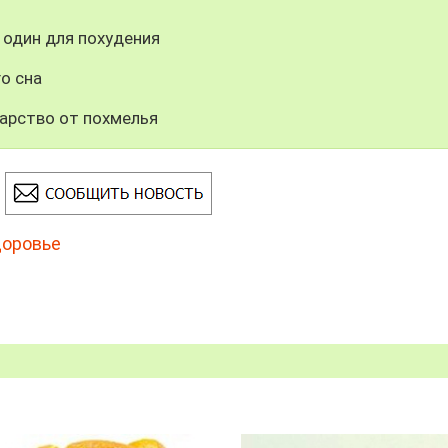
 один для похудения
о сна
арство от похмелья
доровье