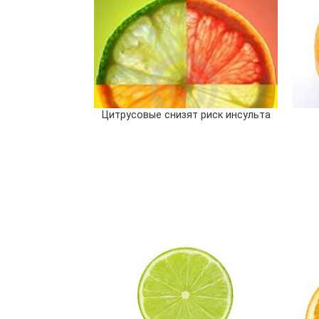
Цитрусовые снизят риск инсульта