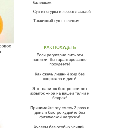
базиликом
Суп из огурца и лосося с сальсой
Тыквенный суп с печеным
чесноком и томатной сальсой
Грибной суп
Томатный суп с кремом из
совое
КАК ПОХУДЕТЬ
красного перца
я
Если регулярно пить эти
Парижский луковый суп
напитки, Вы гарантированно
похудеете!
Суп из спаржи и горошка с
сыром пармезан
Как сжечь лишний жир без
спортзала и диет!
Суп-крем из цветной капусты
Этот напиток быстро сжигает
Французский луковый суп
избыток жира на вашей талии и
бедрах!
Суп из баклажанов с моцареллой
и гремолатой
Принимайте эту смесь 2 раза в
Грибной крем-суп с кростини с
день и быстро худейте без
козьим сыром
физической нагрузки!
Суп мисо с зеленым луком и
Худеем без особых усилий,