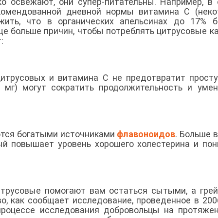
о освежают, они супер-питательны. Например, в
комендованной дневной нормы витамина С (неко
жить, что в органических апельсинах до 17% б
еще больше причин, чтобы потреблять цитрусовые 
:
итрусовых и витамина С не предотвратит просту
 мг) могут сократить продолжительность и уме
ются богатыми источниками
флавоноидов
. Больше в
ый повышает уровень хорошего холестерина и по
итрусовые помогают вам остаться сытыми, а гре
, как сообщает исследование, проведенное в 200
процессе исследования добровольцы на протяже