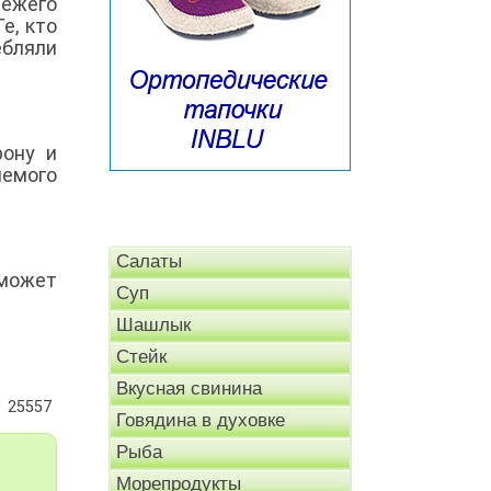
вежего
е, кто
ебляли
рону и
яемого
Салаты
 может
Суп
Шашлык
Стейк
Вкусная свинина
25557
Говядина в духовке
Рыба
Морепродукты