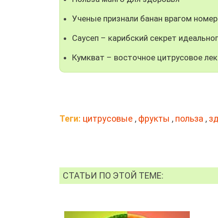
Ученые признали банан врагом номер
Саусеп – карибский секрет идеальног
Кумкват – восточное цитрусовое лек
Теги:
цитрусовые
,
фрукты
,
польза
,
з
СТАТЬИ ПО ЭТОЙ ТЕМЕ: