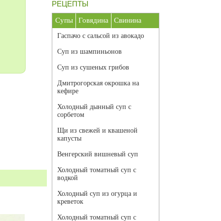
РЕЦЕПТЫ
Супы
Говядина
Свинина
Гаспачо с сальсой из авокадо
Суп из шампиньонов
Суп из сушеных грибов
Дмитрогорская окрошка на
кефире
Холодный дынный суп с
сорбетом
Щи из свежей и квашеной
капусты
Венгерский вишневый суп
Холодный томатный суп с
водкой
Холодный суп из огурца и
креветок
Холодный томатный суп с