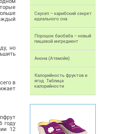
 одном
торые
ольше
Саусеп – карибский секрет
каждый
идеального сна
Порошок баобаба – новый
пищевой ингредиент
ду, но
ньшить
Анона (Атемойя)
Калорийность фруктов и
ягод. Таблица
сего в
калорийности
нижает
йпфрут
6 году
нии 12