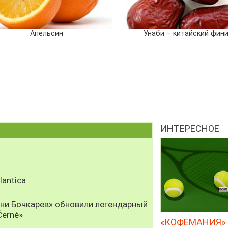
Апельсин
Унаби – китайский фин
ИНТЕРЕСНОЕ
antica
рни Бочкарев» обновили легендарный
Černé»
«КОФЕМАНИЯ» 