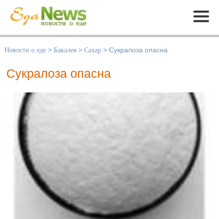
Меню
Новости о еде
>
Бакалея
>
Сахар
>
Cукралоза опасна
Cукралоза опасна