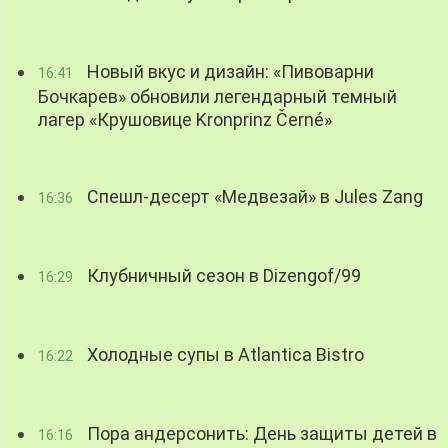
Новый вкус и дизайн: «Пивоварни
16:41
Бочкарев» обновили легендарный темный
лагер «Крушовице Kronprinz Černé»
Спешл-десерт «Медвезай» в Jules Zang
16:36
Клубничный сезон в Dizengof/99
16:29
Холодные супы в Atlantica Bistro
16:22
Пора андерсонить: День защиты детей в
16:16