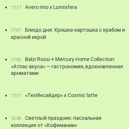
Avero mio x Lumisfera
17:17
Блюдо дня: Крошка-картошка с крабом и
17:07
красной икрой
Balzi Rossi × Mercury Home Collection:
17:02
«Атлас вкуса» — гастрономия, вдохновленная
ароматами
«ТехИнсайдер» х Cosmic latte
17:11
Светлый праздник: пасхальная
12:38
коллекция от «Кофемании»