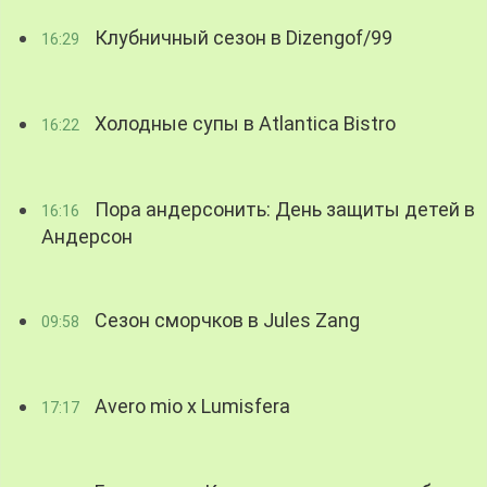
Клубничный сезон в Dizengof/99
16:29
Холодные супы в Atlantica Bistro
16:22
Пора андерсонить: День защиты детей в
16:16
Андерсон
Сезон сморчков в Jules Zang
09:58
Avero mio x Lumisfera
17:17