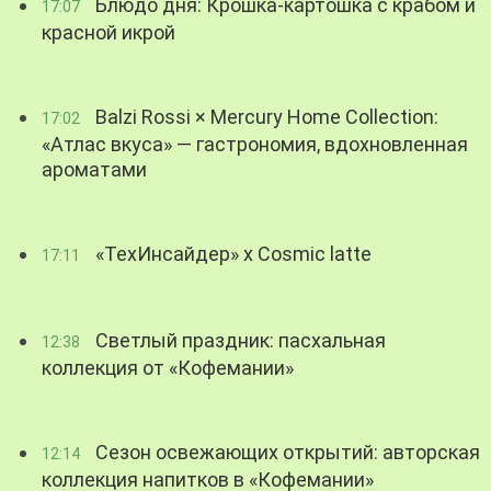
Блюдо дня: Крошка-картошка с крабом и
17:07
красной икрой
Balzi Rossi × Mercury Home Collection:
17:02
«Атлас вкуса» — гастрономия, вдохновленная
ароматами
«ТехИнсайдер» х Cosmic latte
17:11
Светлый праздник: пасхальная
12:38
коллекция от «Кофемании»
Сезон освежающих открытий: авторская
12:14
коллекция напитков в «Кофемании»