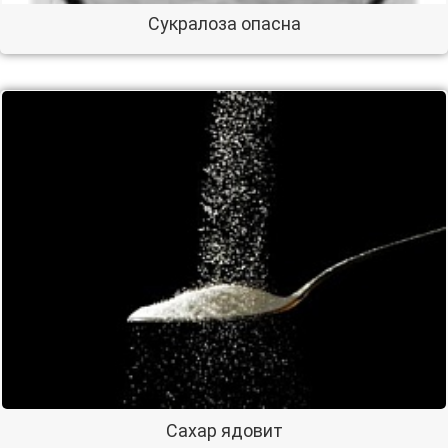
Cукралоза опасна
Сахар ядовит