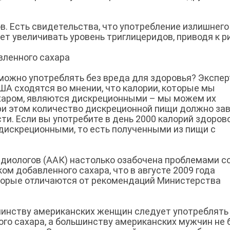
. Есть свидетельства, что употребление излишнего
т увеличивать уровень триглицеридов, приводя к р
вленного сахара
 можно употреблять без вреда для здоровья? Экспе
А сходятся во мнении, что калории, которые мы
харом, являются дискреционными – мы можем их
При этом количество дискреционной пищи должно за
сти. Если вы употребите в день 2000 калорий здоров
 дискреционными, то есть полученными из пищи с
диологов (ААК) настолько озабочена проблемами с
ом добавленного сахара, что в августе 2009 года
торые отличаются от рекомендаций Министерства
инству американских женщин следует употреблять
ого сахара, а большинству американских мужчин не 