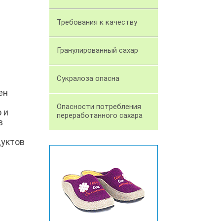
Требования к качеству
Гранулированный сахар
Cукралоза опасна
ен
Опасности потребления
 и
переработанного сахара
в
дуктов