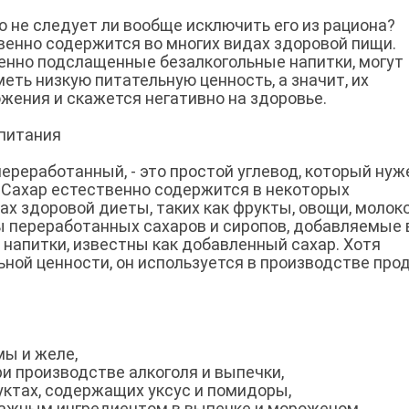
о не следует ли вообще исключить его из рациона?
венно содержится во многих видах здоровой пищи.
бенно подслащенные безалкогольные напитки, могут
еть низкую питательную ценность, а значит, их
жения и скажется негативно на здоровье.
питания
переработанный, - это простой углевод, который нуж
. Сахар естественно содержится в некоторых
х здоровой диеты, таких как фрукты, овощи, молоко
 переработанных сахаров и сиропов, добавляемые 
 напитки, известны как добавленный сахар. Хотя
ной ценности, он используется в производстве про
мы и желе,
ри производстве алкоголя и выпечки,
уктах, содержащих уксус и помидоры,
важным ингредиентом в выпечке и мороженом.