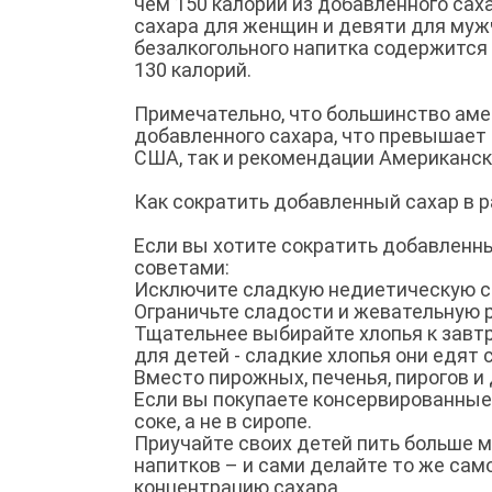
чем 150 калорий из добавленного сах
сахара для женщин и девяти для мужч
безалкогольного напитка содержится 
130 калорий.
Примечательно, что большинство аме
добавленного сахара, что превышает
США, так и рекомендации Американск
Как сократить добавленный сахар в 
Если вы хотите сократить добавленн
советами:
Исключите сладкую недиетическую сод
Ограничьте сладости и жевательную р
Тщательнее выбирайте хлопья к завт
для детей - сладкие хлопья они едят
Вместо пирожных, печенья, пирогов и
Если вы покупаете консервированные 
соке, а не в сиропе.
Приучайте своих детей пить больше 
напитков – и сами делайте то же са
концентрацию сахара.