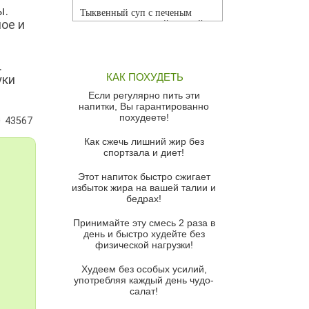
ы.
Тыквенный суп с печеным
ое и
чесноком и томатной сальсой
Грибной суп
.
Томатный суп с кремом из
КАК ПОХУДЕТЬ
уки
красного перца
Если регулярно пить эти
Парижский луковый суп
напитки, Вы гарантированно
похудеете!
43567
Суп из спаржи и горошка с
сыром пармезан
Как сжечь лишний жир без
спортзала и диет!
Суп-крем из цветной капусты
Этот напиток быстро сжигает
Французский луковый суп
избыток жира на вашей талии и
бедрах!
Суп из баклажанов с моцареллой
и гремолатой
Принимайте эту смесь 2 раза в
Грибной крем-суп с кростини с
день и быстро худейте без
козьим сыром
физической нагрузки!
Суп мисо с зеленым луком и
Худеем без особых усилий,
тофу
употребляя каждый день чудо-
салат!
Суп из помидоров черри с песто