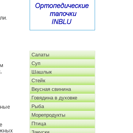
ли.
Салаты
Суп
ом
,
Шашлык
Стейк
Вкусная свинина
Говядина в духовке
ьные
Рыба
Морепродукты
Птица
е
ажных
Закуски