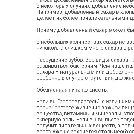
В некоторых случаях добавление неб
Например, добавленный сахар в хлоп
делает их более привлекательными дл
Почему добавленный сахар может бы
В небольших количествах сахар не вре
никакой; а слишком много сахара в р
Разрушение зубов. Все виды сахара п
развиваться бактериям. Чем чаще и 
сахара – натуральным или добавленны
особенно в случае отсутствия должно
Обедненная питательность.
Если вы "заправляетесь" с излишним 
пренебрегаете жизненно важной пище
вещества, витамины и минералы. Упот
скверную роль. Если вы выпьете подс
получит питательных веществ, а тольк
всего, уже не захочется столь необх