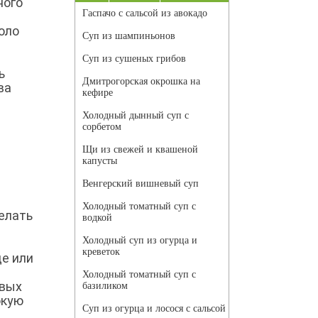
ного
Гаспачо с сальсой из авокадо
оло
Суп из шампиньонов
Суп из сушеных грибов
ь
Дмитрогорская окрошка на
ва
кефире
Холодный дынный суп с
сорбетом
Щи из свежей и квашеной
капусты
Венгерский вишневый суп
Холодный томатный суп с
елать
водкой
Холодный суп из огурца и
креветок
де или
Холодный томатный суп с
овых
базиликом
окую
Суп из огурца и лосося с сальсой