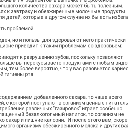
ольшого количества сахара может быть полезным.
ьях к завтраку и обезжиренные молочные продукты
я детей, которые в другом случае их бы есть избега
ть проблемой
ден, но и пользы для здоровья от него практически
ационе приводит к таким проблемам со здоровьем:
риводят к разрушению зубов, поскольку позволяют
дольше вы перекусываете продуктами с любым вид
м, тем более вероятно, что у вас разовьется кариес
й гигиены рта.
содержанием добавленного сахара, то чаще всего
й, с которой поступают в организм ценные питател
ребление различных "газировок" играет особенно
лащенный безалкогольный напиток, то организм не
о сахар и лишние калории. И после этого вам, скоре
одимого организму обезжиренного молока и других в