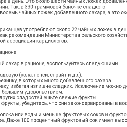
ара в день. Это около шести чайных ложек добавлен
ин. Так, в 330-граммовой баночке сладкого
восемь чайных ложек добавленного сахара, а это ок
риканцев употребляют около 22 чайных ложек в ден
 как рекомендации Министерства сельского хозяйст
ой ассоциации кардиологов.
рационе
ый сахар в рационе, воспользуйтесь следующими
овую (кола, пепси, спрайт и др.).
езинку, в которых много добавленного сахара.
раку, избегая излишне сладких. Исключение можно д
 с большим удовольствием.
 других сладостей ешьте свежие фрукты.
фрукты, убедитесь, что они законсервированы в во
молока или воды и меньше фруктовых соков и фрукт
мое. Даже 100 процентный фруктовый сок имеет выс