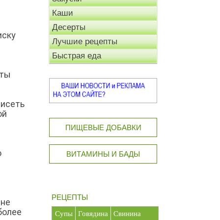
Каши
Десерты
иску
Лучшие рецепты
Быстрая еда
рты
висеть
ой
ПИЩЕВЫЕ ДОБАВКИ
о
ВИТАМИНЫ И БАДЫ
РЕЦЕПТЫ
 не
более
Супы
Говядина
Свинина