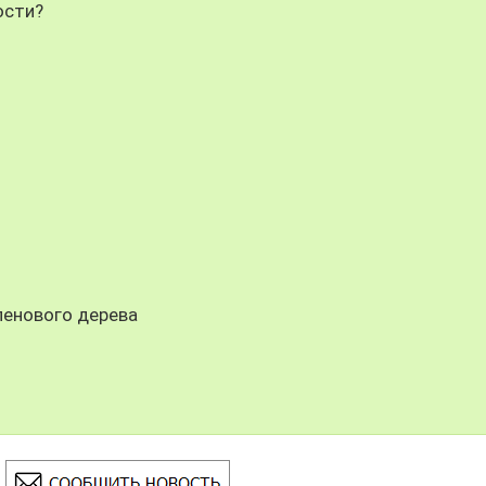
ости?
ленового дерева