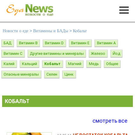
Меню
Новости о еде
>
Витамины и БАДы
>
Кобальт
БАД
Витамин B
Витамин D
Витамин E
Витамин А
Витамин С
Другие витамины и минералы
Железо
Йод
Калий
Кальций
Кобальт
Магний
Медь
Общее
Опасные минералы
Селен
Цинк
КОБАЛЬТ
смотреть все