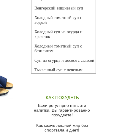
Венгерский вишневый суп
Холодный томатный суп с
водкой
Холодный суп из огурца и
креветок
Холодный томатный суп с
базиликом
Суп из огурца и лосося с сальсой
Тыквенный суп с печеным
чесноком и томатной сальсой
Грибной суп
Томатный суп с кремом из
КАК ПОХУДЕТЬ
красного перца
Если регулярно пить эти
Парижский луковый суп
напитки, Вы гарантированно
похудеете!
Суп из спаржи и горошка с
сыром пармезан
Как сжечь лишний жир без
спортзала и диет!
Суп-крем из цветной капусты