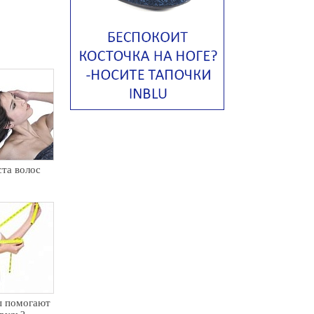
Тосканский фасолевый суп
Американский суп из красной
фасоли с сальсой гуакамоле
Острый чечевичный суп с
кремом из петрушки
Суп с лапшой рамен в
Токийском стиле
Малайзийская лакса с
креветками
та волос
Японский суп-лапша
Утиный бульон с фрикадельками
Марокканский куриный суп с
пряным маслом
Куриный суп с сельдереем и
луком-пореем
Куриный суп с кокосом
ы помогают
Куриный суп с кнейдлах