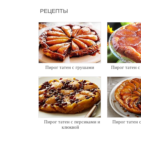
РЕЦЕПТЫ
Пирог татен с грушами
Пирог татен с
Пирог татен с персиками и
Пирог татен 
клюквой