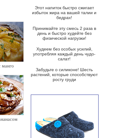
Этот напиток быстро сжигает
Французский луковый суп
избыток жира на вашей талии и
бедрах!
Суп из баклажанов с моцареллой
и гремолатой
Принимайте эту смесь 2 раза в
Грибной крем-суп с кростини с
день и быстро худейте без
козьим сыром
физической нагрузки!
Суп мисо с зеленым луком и
Худеем без особых усилий,
тофу
употребляя каждый день чудо-
салат!
Суп из помидоров черри с песто
с манго
из рукколы
Забудьте о силиконе! Шесть
растений, которые способствуют
Португальский чесночный суп с
росту груди
яйцом
Авголемоно
Том ям с тофу
Ирландский картофельный суп
ананасом
Суп из пастернака
Пряный морковный суп во время
зимних холодов