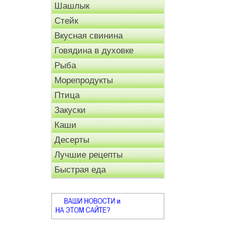
Шашлык
Стейк
Вкусная свинина
Говядина в духовке
Рыба
Морепродукты
Птица
Закуски
Каши
Десерты
Лучшие рецепты
Быстрая еда