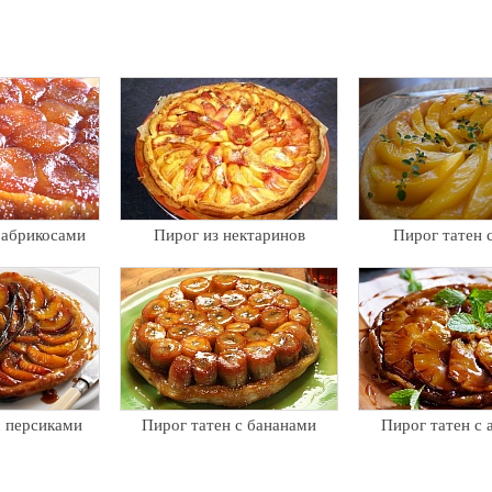
 абрикосами
Пирог из нектаринов
Пирог татен 
с персиками
Пирог татен с бананами
Пирог татен с 