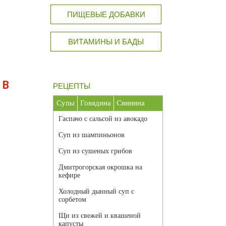
ПИЩЕВЫЕ ДОБАВКИ
ВИТАМИНЫ И БАДЫ
 В
РЕЦЕПТЫ
Супы
Говядина
Свинина
Гаспачо с сальсой из авокадо
Суп из шампиньонов
Суп из сушеных грибов
Дмитрогорская окрошка на
кефире
Холодный дынный суп с
сорбетом
Щи из свежей и квашеной
капусты