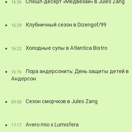
Спешл-десерт «Медвезай» в Jules Zang
16:36
Клубничный сезон в Dizengof/99
16:29
Холодные супы в Atlantica Bistro
16:22
Пора андерсонить: День защиты детей в
16:16
Андерсон
Сезон сморчков в Jules Zang
09:58
Avero mio x Lumisfera
17:17