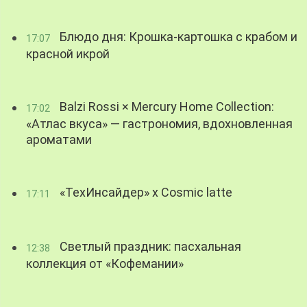
Блюдо дня: Крошка-картошка с крабом и
17:07
красной икрой
Balzi Rossi × Mercury Home Collection:
17:02
«Атлас вкуса» — гастрономия, вдохновленная
ароматами
«ТехИнсайдер» х Cosmic latte
17:11
Светлый праздник: пасхальная
12:38
коллекция от «Кофемании»