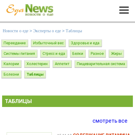
Меню
Новости о еде
>
Эксперты о еде
>
Таблицы
Переедание
Избыточный вес
Здоровье и еда
Системы питания
Стресс и еда
Белки
Разное
Жиры
Калории
Холестерин
Аппетит
Пищеварительная система
Болезни
Таблицы
ТАБЛИЦЫ
смотреть все