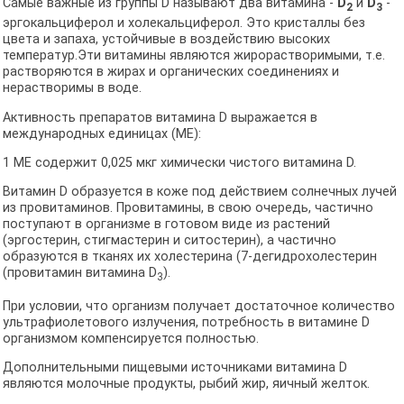
Самые важные из группы D называют два витамина -
D
и
D
-
2
3
эргокальциферол и холекальциферол. Это кристаллы без
цвета и запаха, устойчивые в воздействию высоких
температур.Эти витамины являются жирорастворимыми, т.е.
растворяются в жирах и органических соединениях и
нерастворимы в воде.
Активность препаратов витамина D выражается в
международных единицах (ME):
1 ME содержит 0,025 мкг химически чистого витамина D.
Витамин D образуется в коже под действием солнечных лучей
из провитаминов. Провитамины, в свою очередь, частично
поступают в организме в готовом виде из растений
(эргостерин, стигмастерин и ситостерин), а частично
образуются в тканях их холестерина (7-дегидрохолестерин
(провитамин витамина D
).
3
При условии, что организм получает достаточное количество
ультрафиолетового излучения, потребность в витамине D
организмом компенсируется полностью.
Дополнительными пищевыми источниками витамина D
являются молочные продукты, рыбий жир, яичный желток.