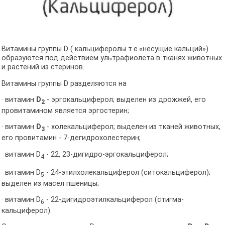
Витамины группы D ( кальциферолы т.е.«несущие кальций»)
образуются под действием ультрафиолета в тканях животных
и растений из стеринов.
Витамины группы D разделяются на
· витамин
D
- эргокальциферол; выделен из дрожжей, его
2
провитамином является эргостерин;
· витамин
D
- холекальциферол; выделен из тканей животных,
3
его провитамин - 7-дегидрохолестерин;
· витамин D
- 22, 23-дигидро-эргокальциферол;
4
· витамин D
- 24-этилхолекальциферол (ситокальциферол);
5
выделен из масел пшеницы;
· витамин D
- 22-дигидроэтилкальциферол (стигма-
6
кальциферол).