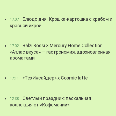
Блюдо дня: Крошка-картошка с крабом и
17:07
красной икрой
Balzi Rossi × Mercury Home Collection:
17:02
«Атлас вкуса» — гастрономия, вдохновленная
ароматами
«ТехИнсайдер» х Cosmic latte
17:11
Светлый праздник: пасхальная
12:38
коллекция от «Кофемании»