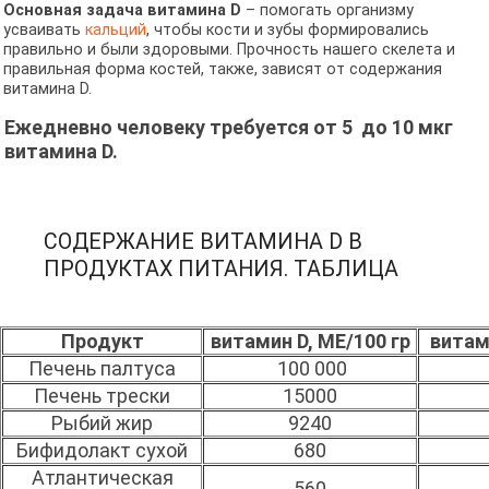
Основная задача витамина D
– помогать организму
усваивать
кальций
, чтобы кости и зубы формировались
правильно и были здоровыми. Прочность нашего скелета и
правильная форма костей, также, зависят от содержания
витамина D.
Ежедневно человеку требуется от 5 до 10 мкг
витамина D.
СОДЕРЖАНИЕ ВИТАМИНА D В
ПРОДУКТАХ ПИТАНИЯ. ТАБЛИЦА
Продукт
витамин D, ME/100 гр
витами
Печень палтуса
100 000
Печень трески
15000
Рыбий жир
9240
Бифидолакт сухой
680
Атлантическая
560