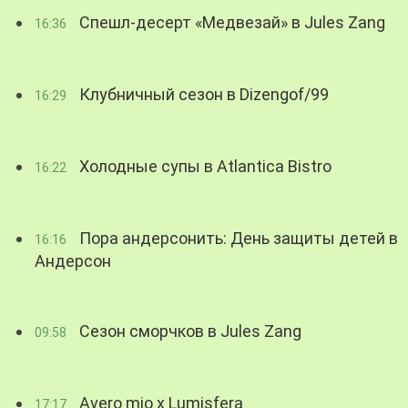
Спешл-десерт «Медвезай» в Jules Zang
16:36
Клубничный сезон в Dizengof/99
16:29
Холодные супы в Atlantica Bistro
16:22
Пора андерсонить: День защиты детей в
16:16
Андерсон
Сезон сморчков в Jules Zang
09:58
Avero mio x Lumisfera
17:17