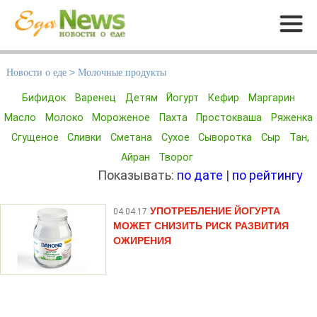
Меню
Новости о еде
>
Молочные продукты
Бифидок
Варенец
Детям
Йогурт
Кефир
Маргарин
Масло
Молоко
Мороженое
Пахта
Простокваша
Ряженка
Сгущеное
Сливки
Сметана
Сухое
Сыворотка
Сыр
Тан,
Айран
Творог
Показывать:
по дате
|
по рейтингу
УПОТРЕБЛЕНИЕ ЙОГУРТА
04.04.17
МОЖЕТ СНИЗИТЬ РИСК РАЗВИТИЯ
ОЖИРЕНИЯ